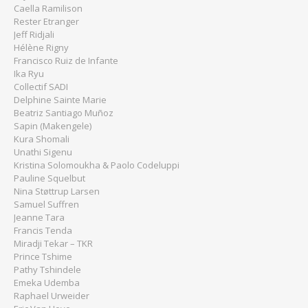
Caella Ramilison
Rester Etranger
Jeff Ridjali
Hélène Rigny
Francisco Ruiz de Infante
Ika Ryu
Collectif SADI
Delphine Sainte Marie
Beatriz Santiago Muñoz
Sapin (Makengele)
Kura Shomali
Unathi Sigenu
Kristina Solomoukha & Paolo Codeluppi
Pauline Squelbut
Nina Støttrup Larsen
Samuel Suffren
Jeanne Tara
Francis Tenda
Miradji Tekar – TKR
Prince Tshime
Pathy Tshindele
Emeka Udemba
Raphael Urweider