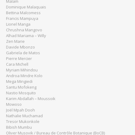
Malam
Dominique Malaquais
Bettina Malcomess
Francis Mampuya
Lionel Manga
Chrushna Mangovo
Alhad Mariama – Willy
Zen Marie
Davide Mbonzo
Gabriela de Matos
Pierre Mercier
Cara Michell
Myriam Mihindou
Androa Mindre Kolo
Mega Mingiedi
Santu Mofokeng
Nastio Mosquito
Karim Abdallah – Moussoik
Mowoso
Joël Mpah Dooh
Nathalie Muchamad
Tresor Mukonkole
Bibish Mumbu
Oliver Musovik / Bureau de Contrôle Botanique (BoCB)