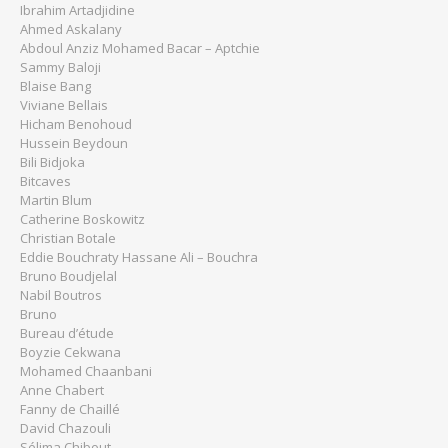
Ibrahim Artadjidine
Ahmed Askalany
Abdoul Anziz Mohamed Bacar – Aptchie
Sammy Baloji
Blaise Bang
Viviane Bellais
Hicham Benohoud
Hussein Beydoun
Bili Bidjoka
Bitcaves
Martin Blum
Catherine Boskowitz
Christian Botale
Eddie Bouchraty Hassane Ali – Bouchra
Bruno Boudjelal
Nabil Boutros
Bruno
Bureau d’étude
Boyzie Cekwana
Mohamed Chaanbani
Anne Chabert
Fanny de Chaillé
David Chazouli
Sélima Chibout