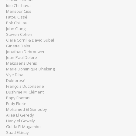
Idio Chichava
Mansour Ciss
Fatou Cissé
Pok Chi Lau
John Clang
Steven Cohen
Clara Cornil & David Subal
Ginette Daleu
Jonathan Debrouwer
Jean-Paul Delore
Maksaens Denis
Marie Dominique Dhelsing
Viye Diba
Doktorosé
François Duconseille
Dushime M. Clément
Papy Ebotani
Eddy Ekete
Mohamed El Ganouby
Aliaa El Geredy
Hany el Gowely
Gulda El Magambo
Saad Eltinay