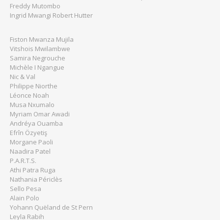
Freddy Mutombo
Ingrid Mwangi Robert Hutter
Fiston Mwanza Mujila
Vitshois Mwilambwe
Samira Negrouche
Michèle I Ngangue
Nic & Val
Philippe Niorthe
Léonce Noah
Musa Nxumalo
Myriam Omar Awadi
Andréya Ouamba
Efrîn Özyetiş
Morgane Paoli
Naadira Patel
P.A.R.T.S.
Athi Patra Ruga
Nathania Périclès
Sello Pesa
Alain Polo
Yohann Quëland de St Pern
Leyla Rabih