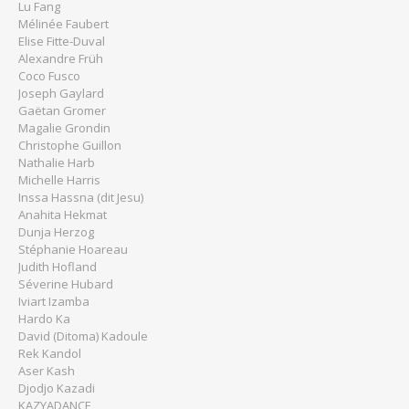
Lu Fang
Mélinée Faubert
Elise Fitte-Duval
Alexandre Früh
Coco Fusco
Joseph Gaylard
Gaëtan Gromer
Magalie Grondin
Christophe Guillon
Nathalie Harb
Michelle Harris
Inssa Hassna (dit Jesu)
Anahita Hekmat
Dunja Herzog
Stéphanie Hoareau
Judith Hofland
Séverine Hubard
Iviart Izamba
Hardo Ka
David (Ditoma) Kadoule
Rek Kandol
Aser Kash
Djodjo Kazadi
KAZYADANCE