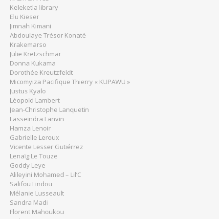
Keleketla library
Elu Kieser
Jimnah Kimani
Abdoulaye Trésor Konaté
Krakemarso
Julie Kretzschmar
Donna Kukama
Dorothée Kreutzfeldt
Micomyiza Pacifique Thierry « KUPAWU »
Justus Kyalo
Léopold Lambert
Jean-Christophe Lanquetin
Lasseindra Lanvin
Hamza Lenoir
Gabrielle Leroux
Vicente Lesser Gutiérrez
Lenaïg Le Touze
Goddy Leye
Alileyini Mohamed – Lil’C
Salifou Lindou
Mélanie Lusseault
Sandra Madi
Florent Mahoukou