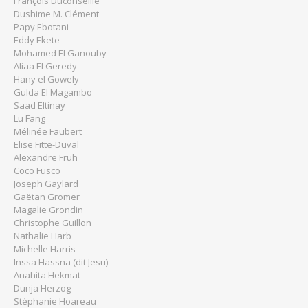
François Duconseille
Dushime M. Clément
Papy Ebotani
Eddy Ekete
Mohamed El Ganouby
Aliaa El Geredy
Hany el Gowely
Gulda El Magambo
Saad Eltinay
Lu Fang
Mélinée Faubert
Elise Fitte-Duval
Alexandre Früh
Coco Fusco
Joseph Gaylard
Gaëtan Gromer
Magalie Grondin
Christophe Guillon
Nathalie Harb
Michelle Harris
Inssa Hassna (dit Jesu)
Anahita Hekmat
Dunja Herzog
Stéphanie Hoareau