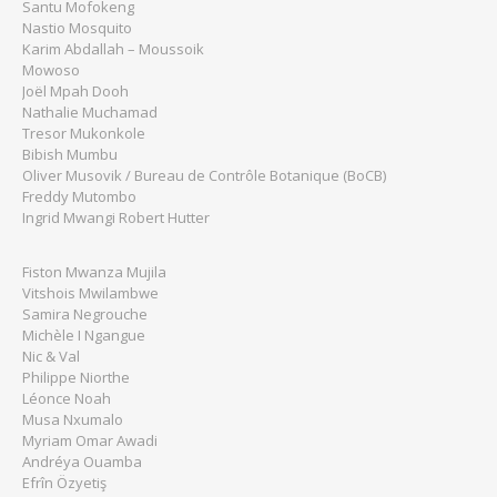
Santu Mofokeng
Nastio Mosquito
Karim Abdallah – Moussoik
Mowoso
Joël Mpah Dooh
Nathalie Muchamad
Tresor Mukonkole
Bibish Mumbu
Oliver Musovik / Bureau de Contrôle Botanique (BoCB)
Freddy Mutombo
Ingrid Mwangi Robert Hutter
Fiston Mwanza Mujila
Vitshois Mwilambwe
Samira Negrouche
Michèle I Ngangue
Nic & Val
Philippe Niorthe
Léonce Noah
Musa Nxumalo
Myriam Omar Awadi
Andréya Ouamba
Efrîn Özyetiş