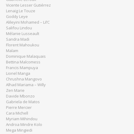
Vicente Lesser Gutiérrez
Lenaïg Le Touze
Goddy Leye
Alileyini Mohamed – Lil’C
Salifou Lindou
Mélanie Lusseault
Sandra Madi
Florent Mahoukou
Malam
Dominique Malaquais
Bettina Malcomess
Francis Mampuya
Lionel Manga
Chrushna Mangovo
Alhad Mariama – Willy
Zen Marie
Davide Mbonzo
Gabriela de Matos
Pierre Mercier
Cara Michell
Myriam Mihindou
Androa Mindre Kolo
Mega Mingiedi