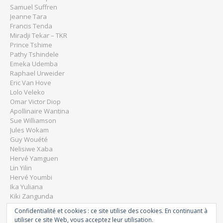
Samuel Suffren
Jeanne Tara
Francis Tenda
Miradji Tekar – TKR
Prince Tshime
Pathy Tshindele
Emeka Udemba
Raphael Urweider
Eric Van Hove
Lolo Veleko
Omar Victor Diop
Apollinaire Wantina
Sue Williamson
Jules Wokam
Guy Wouété
Nelisiwe Xaba
Hervé Yamguen
Lin Yilin
Hervé Youmbi
Ika Yuliana
Kiki Zangunda
Dominique Zinkpé
Confidentialité et cookies : ce site utilise des cookies. En continuant à
utiliser ce site Web, vous acceptez leur utilisation.