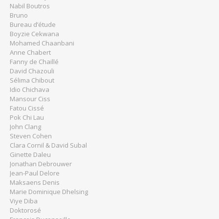
Nabil Boutros
Bruno
Bureau d’étude
Boyzie Cekwana
Mohamed Chaanbani
Anne Chabert
Fanny de Chaillé
David Chazouli
Sélima Chibout
Idio Chichava
Mansour Ciss
Fatou Cissé
Pok Chi Lau
John Clang
Steven Cohen
Clara Cornil & David Subal
Ginette Daleu
Jonathan Debrouwer
Jean-Paul Delore
Maksaens Denis
Marie Dominique Dhelsing
Viye Diba
Doktorosé