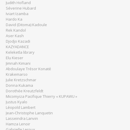
Judith Hofland
Séverine Hubard
Iviart Izamba
Hardo Ka
David (Ditoma) Kadoule
Rek Kandol
Aser Kash
Djodjo Kazadi
KAZYADANCE
Keleketla library
Elu Kieser
Jimnah Kimani
Abdoulaye Trésor Konaté
Krakemarso
Julie Kretzschmar
Donna Kukama
Dorothée Kreutzfeldt
Micomyiza Pacifique Thierry « KUPAWU »
Justus Kyalo
Léopold Lambert
Jean-Christophe Lanquetin
Lasseindra Lanvin
Hamza Lenoir
Gabrielle Leroux