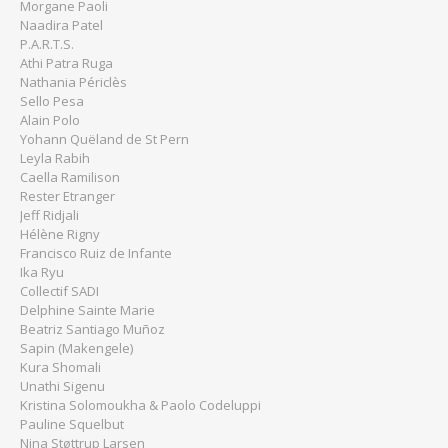
Morgane Paoli
Naadira Patel
P.A.R.T.S.
Athi Patra Ruga
Nathania Périclès
Sello Pesa
Alain Polo
Yohann Quëland de St Pern
Leyla Rabih
Caella Ramilison
Rester Etranger
Jeff Ridjali
Hélène Rigny
Francisco Ruiz de Infante
Ika Ryu
Collectif SADI
Delphine Sainte Marie
Beatriz Santiago Muñoz
Sapin (Makengele)
Kura Shomali
Unathi Sigenu
Kristina Solomoukha & Paolo Codeluppi
Pauline Squelbut
Nina Støttrup Larsen