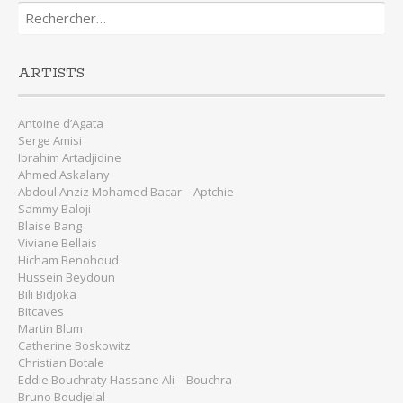
Rechercher :
ARTISTS
Antoine d’Agata
Serge Amisi
Ibrahim Artadjidine
Ahmed Askalany
Abdoul Anziz Mohamed Bacar – Aptchie
Sammy Baloji
Blaise Bang
Viviane Bellais
Hicham Benohoud
Hussein Beydoun
Bili Bidjoka
Bitcaves
Martin Blum
Catherine Boskowitz
Christian Botale
Eddie Bouchraty Hassane Ali – Bouchra
Bruno Boudjelal