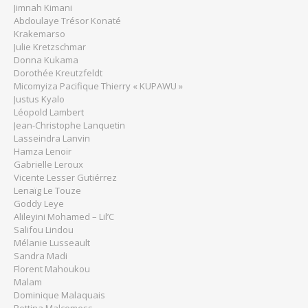
Jimnah Kimani
Abdoulaye Trésor Konaté
Krakemarso
Julie Kretzschmar
Donna Kukama
Dorothée Kreutzfeldt
Micomyiza Pacifique Thierry « KUPAWU »
Justus Kyalo
Léopold Lambert
Jean-Christophe Lanquetin
Lasseindra Lanvin
Hamza Lenoir
Gabrielle Leroux
Vicente Lesser Gutiérrez
Lenaïg Le Touze
Goddy Leye
Alileyini Mohamed – Lil’C
Salifou Lindou
Mélanie Lusseault
Sandra Madi
Florent Mahoukou
Malam
Dominique Malaquais
Bettina Malcomess