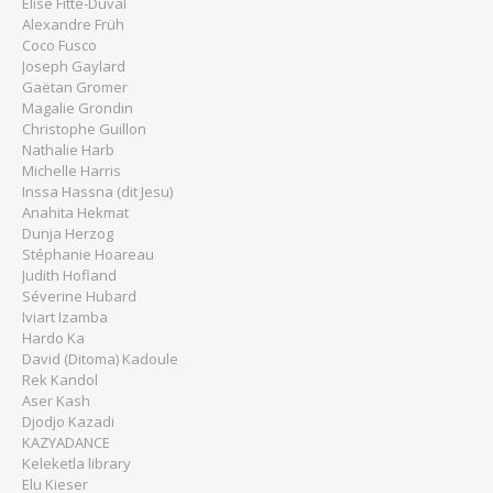
Elise Fitte-Duval
Alexandre Früh
Coco Fusco
Joseph Gaylard
Gaëtan Gromer
Magalie Grondin
Christophe Guillon
Nathalie Harb
Michelle Harris
Inssa Hassna (dit Jesu)
Anahita Hekmat
Dunja Herzog
Stéphanie Hoareau
Judith Hofland
Séverine Hubard
Iviart Izamba
Hardo Ka
David (Ditoma) Kadoule
Rek Kandol
Aser Kash
Djodjo Kazadi
KAZYADANCE
Keleketla library
Elu Kieser