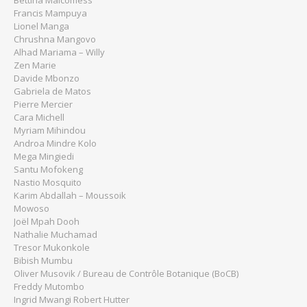
Francis Mampuya
Lionel Manga
Chrushna Mangovo
Alhad Mariama – Willy
Zen Marie
Davide Mbonzo
Gabriela de Matos
Pierre Mercier
Cara Michell
Myriam Mihindou
Androa Mindre Kolo
Mega Mingiedi
Santu Mofokeng
Nastio Mosquito
Karim Abdallah – Moussoik
Mowoso
Joël Mpah Dooh
Nathalie Muchamad
Tresor Mukonkole
Bibish Mumbu
Oliver Musovik / Bureau de Contrôle Botanique (BoCB)
Freddy Mutombo
Ingrid Mwangi Robert Hutter