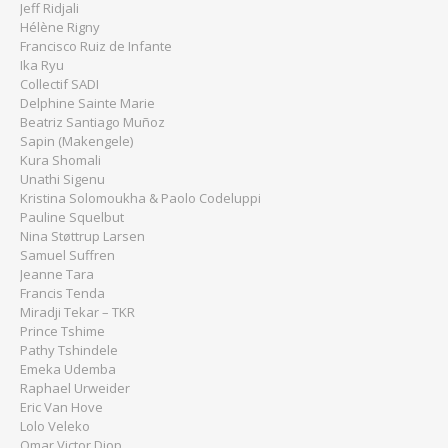
Jeff Ridjali
Hélène Rigny
Francisco Ruiz de Infante
Ika Ryu
Collectif SADI
Delphine Sainte Marie
Beatriz Santiago Muñoz
Sapin (Makengele)
Kura Shomali
Unathi Sigenu
Kristina Solomoukha & Paolo Codeluppi
Pauline Squelbut
Nina Støttrup Larsen
Samuel Suffren
Jeanne Tara
Francis Tenda
Miradji Tekar – TKR
Prince Tshime
Pathy Tshindele
Emeka Udemba
Raphael Urweider
Eric Van Hove
Lolo Veleko
Omar Victor Diop