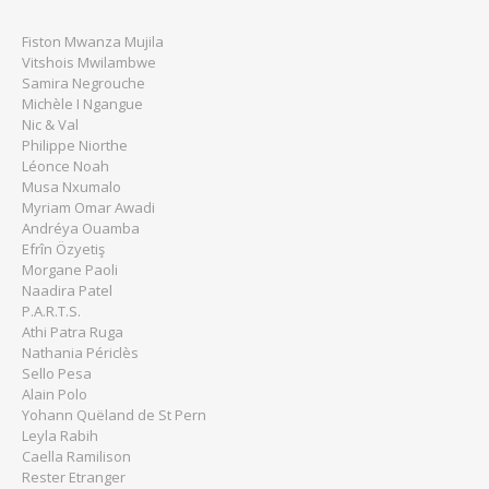
Fiston Mwanza Mujila
Vitshois Mwilambwe
Samira Negrouche
Michèle I Ngangue
Nic & Val
Philippe Niorthe
Léonce Noah
Musa Nxumalo
Myriam Omar Awadi
Andréya Ouamba
Efrîn Özyetiş
Morgane Paoli
Naadira Patel
P.A.R.T.S.
Athi Patra Ruga
Nathania Périclès
Sello Pesa
Alain Polo
Yohann Quëland de St Pern
Leyla Rabih
Caella Ramilison
Rester Etranger