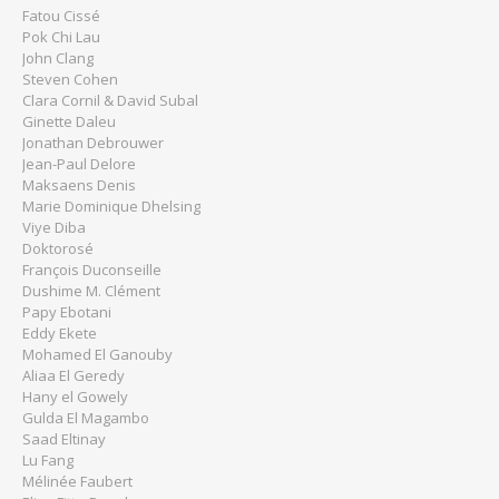
Fatou Cissé
Pok Chi Lau
John Clang
Steven Cohen
Clara Cornil & David Subal
Ginette Daleu
Jonathan Debrouwer
Jean-Paul Delore
Maksaens Denis
Marie Dominique Dhelsing
Viye Diba
Doktorosé
François Duconseille
Dushime M. Clément
Papy Ebotani
Eddy Ekete
Mohamed El Ganouby
Aliaa El Geredy
Hany el Gowely
Gulda El Magambo
Saad Eltinay
Lu Fang
Mélinée Faubert