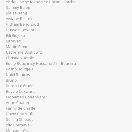
Abdoul Anziz Mohamed Bacar – Aptchie
Sammy Baloji
Blaise Bang
Viviane Bellais
Hicham Benohoud
Hussein Beydoun
Bili Bidjoka
Bitcaves
Martin Blum
Catherine Boskowitz
Christian Botale
Eddie Bouchraty Hassane Ali – Bouchra
Bruno Boudjelal
Nabil Boutros
Bruno
Bureau d’étude
Boyzie Cekwana
Mohamed Chaanbani
Anne Chabert
Fanny de Chaillé
David Chazouli
Sélima Chibout
Idio Chichava
Mansour Ciss