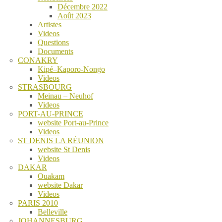
Décembre 2022
Août 2023
Artistes
Videos
Questions
Documents
CONAKRY
Kipé–Kaporo-Nongo
Videos
STRASBOURG
Meinau – Neuhof
Videos
PORT-AU-PRINCE
website Port-au-Prince
Videos
ST DENIS LA RÉUNION
website St Denis
Videos
DAKAR
Ouakam
website Dakar
Videos
PARIS 2010
Belleville
JOHANNESBURG