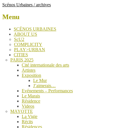
Scénos Urbaines / archives
Menu
Skip
SCÉNOS URBAINES
to
ABOUT US
content
ScU2
COMPLICITY
PLAY>URBAN
CITIES
PARIS 2025
Cité internationale des arts
Artistes
Exposition
Le Mur
J’aimerais…
Evénements – Performances
Le Marais
Résidence
Videos
MAYOTTE
La Vigie
Récits
Résidences