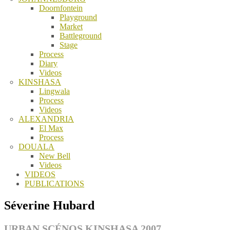
Doornfontein
Playground
Market
Battleground
Stage
Process
Diary
Videos
KINSHASA
Lingwala
Process
Videos
ALEXANDRIA
El Max
Process
DOUALA
New Bell
Videos
VIDEOS
PUBLICATIONS
Séverine Hubard
URBAN SCÉNOS KINSHASA 2007