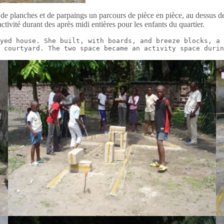
e de planches et de parpaings un parcours de pièce en pièce, au dessus d
tivité durant des après midi entières pour les enfants du quartier.
yed house. She built, with boards, and breeze blocks, a 
 courtyard. The two space became an activity space durin