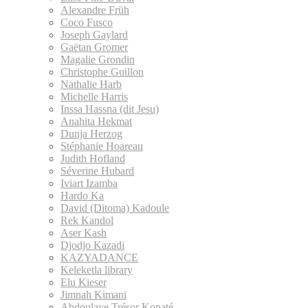
Alexandre Früh
Coco Fusco
Joseph Gaylard
Gaëtan Gromer
Magalie Grondin
Christophe Guillon
Nathalie Harb
Michelle Harris
Inssa Hassna (dit Jesu)
Anahita Hekmat
Dunja Herzog
Stéphanie Hoareau
Judith Hofland
Séverine Hubard
Iviart Izamba
Hardo Ka
David (Ditoma) Kadoule
Rek Kandol
Aser Kash
Djodjo Kazadi
KAZYADANCE
Keleketla library
Elu Kieser
Jimnah Kimani
Abdoulaye Trésor Konaté