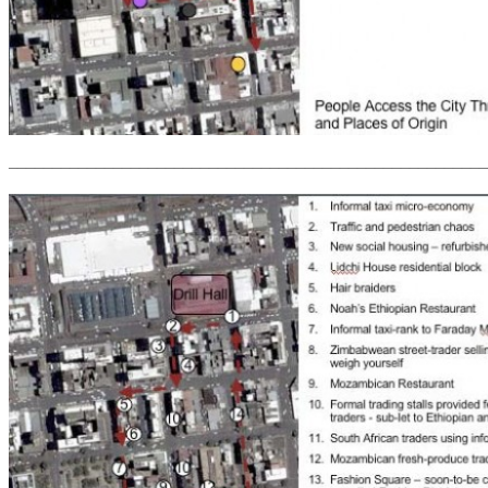
–––––––––––––––––––––––––––––––––––––––––––––––––
––––––