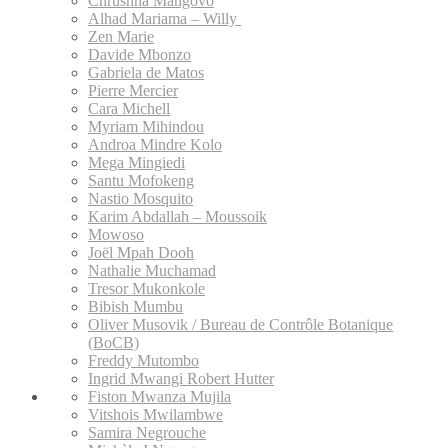
Chrushna Mangovo
Alhad Mariama – Willy
Zen Marie
Davide Mbonzo
Gabriela de Matos
Pierre Mercier
Cara Michell
Myriam Mihindou
Androa Mindre Kolo
Mega Mingiedi
Santu Mofokeng
Nastio Mosquito
Karim Abdallah – Moussoik
Mowoso
Joël Mpah Dooh
Nathalie Muchamad
Tresor Mukonkole
Bibish Mumbu
Oliver Musovik / Bureau de Contrôle Botanique
(BoCB)
Freddy Mutombo
Ingrid Mwangi Robert Hutter
Fiston Mwanza Mujila
Vitshois Mwilambwe
Samira Negrouche