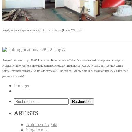
’empty’ – Vacant spaces adjacent to Alistair’s studio (Lister, 17th floor).
–––––––––––––––––––––––––––––––––––––––––––––––––
––––––
August House roof top; 76-82 End Street, Doornfontein – Urban Sceno artists residence/potential stage or
location for interventions (Previous perfume factory/clothing industries, now housing artists studios, film
studio, transport company (South Africa/Malawi), the Seippel Gallery, a clothing manufacturer and a number of
permanent tenants).
Partager
Rechercher :
ARTISTS
Antoine d’Agata
Serge Amisi