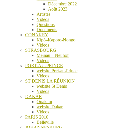
Décembre 2022
Août 2023
Artistes
Videos
Questions
Documents
CONAKRY
Kipé–Kaporo-Nongo
Videos
STRASBOURG
Meinau – Neuhof
Videos
PORT-AU-PRINCE
website Port-au-Prince
Videos
ST DENIS LA RÉUNION
website St Denis
Videos
DAKAR
Ouakam
website Dakar
Videos
PARIS 2010
Belleville
JOHANNESBURG