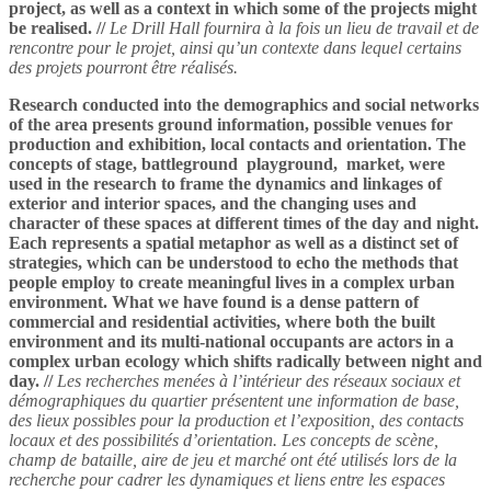
project, as well as a context in which some of the projects might
be realised. //
Le Drill Hall fournira à la fois un lieu de travail et de
rencontre pour le projet, ainsi qu’un contexte dans lequel certains
des projets pourront être réalisés.
Research conducted into the demographics and social networks
of the area presents ground information, possible venues for
production and exhibition, local contacts and orientation. The
concepts of stage, battleground ­ playground, ­ market, were
used in the research to frame the dynamics and linkages of
exterior and interior spaces, and the changing uses and
character of these spaces at different times of the day and night.
Each represents a spatial metaphor as well as a distinct set of
strategies, which can be understood to echo the methods that
people employ to create meaningful lives in a complex urban
environment. What we have found is a dense pattern of
commercial and residential activities, where both the built
environment and its multi-national occupants are actors in a
complex urban ecology which shifts radically between night and
day. //
Les recherches menées à l’intérieur des réseaux sociaux et
démographiques du quartier présentent une information de base,
des lieux possibles pour la production et l’exposition, des contacts
locaux et des possibilités d’orientation. Les concepts de scène,
champ de bataille, aire de jeu et marché ont été utilisés lors de la
recherche pour cadrer les dynamiques et liens entre les espaces