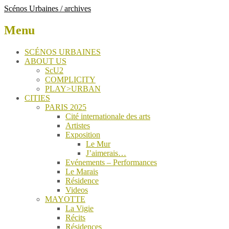
Scénos Urbaines / archives
Menu
Skip
SCÉNOS URBAINES
to
ABOUT US
content
ScU2
COMPLICITY
PLAY>URBAN
CITIES
PARIS 2025
Cité internationale des arts
Artistes
Exposition
Le Mur
J’aimerais…
Evénements – Performances
Le Marais
Résidence
Videos
MAYOTTE
La Vigie
Récits
Résidences