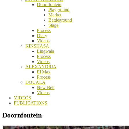
Doornfontein
Playground
Market
Battleground
Stage
Process
Diary
Videos
KINSHASA
Lingwala
Process
Videos
ALEXANDRIA
El Max
Process
DOUALA
New Bell
Videos
VIDEOS
PUBLICATIONS
Doornfontein