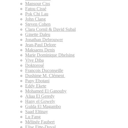
Mansour Ciss
Fatou Cissé
Pok Chi Lau
John Clang
Steven Cohen
Clara Cornil & David Subal
Ginette Daleu
Jonathan Debrouwer
Jean-Paul Delore
Maksaens Denis
Marie Dominique Dhelsing
Viye Diba
Doktorosé
François Duconseille
Dushime M. Clément
Papy Ebotani
Eddy Ekete
Mohamed El Ganouby
Aliaa El Geredy
Hany el Gowely
Gulda El Magambo
Saad Eltinay
Lu Fang
Mélinée Faubert
Elise Fitte-Duval