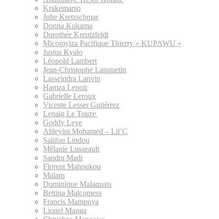
Krakemarso
Julie Kretzschmar
Donna Kukama
Dorothée Kreutzfeldt
Micomyiza Pacifique Thierry « KUPAWU »
Justus Kyalo
Léopold Lambert
Jean-Christophe Lanquetin
Lasseindra Lanvin
Hamza Lenoir
Gabrielle Leroux
Vicente Lesser Gutiérrez
Lenaïg Le Touze
Goddy Leye
Alileyini Mohamed – Lil’C
Salifou Lindou
Mélanie Lusseault
Sandra Madi
Florent Mahoukou
Malam
Dominique Malaquais
Bettina Malcomess
Francis Mampuya
Lionel Manga