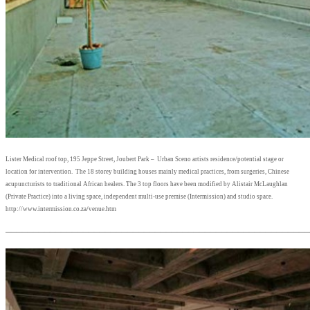
Lister Medical roof top, 195 Jeppe Street, Joubert Park – Urban Sceno artists residence/potential stage or
location for intervention. The 18 storey building houses mainly medical practices, from surgeries, Chinese
acupuncturists to traditional African healers. The 3 top floors have been modified by Alistair McLaughlan
(Private Practice) into a living space, independent multi-use premise (Intermission) and studio space.
http://www.intermission.co.za/venue.htm
–––––––––––––––––––––––––––––––––––––––––––––––––
––––––