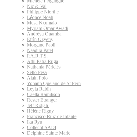
Michèle I Ngangue
Nic & Val
Philippe Niorthe
Léonce Noah
Musa Nxumalo
Myriam Omar Awadi
Andréya Ouamba
Efrîn Özyetiş
Morgane Paoli
Naadira Patel
P.A.R.T.S.
Athi Patra Ruga
Nathania Périclès
Sello Pesa
Alain Polo
Yohann Quëland de St Pern
Leyla Rabih
Caella Ramilison
Rester Etranger
Jeff Ridjali
Hélène Rigny
Francisco Ruiz de Infante
Ika Ryu
Collectif SADI
Delphine Sainte Marie