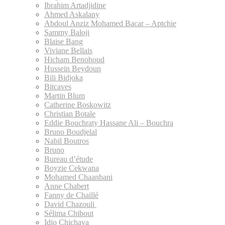
Ibrahim Artadjidine
Ahmed Askalany
Abdoul Anziz Mohamed Bacar – Aptchie
Sammy Baloji
Blaise Bang
Viviane Bellais
Hicham Benohoud
Hussein Beydoun
Bili Bidjoka
Bitcaves
Martin Blum
Catherine Boskowitz
Christian Botale
Eddie Bouchraty Hassane Ali – Bouchra
Bruno Boudjelal
Nabil Boutros
Bruno
Bureau d’étude
Boyzie Cekwana
Mohamed Chaanbani
Anne Chabert
Fanny de Chaillé
David Chazouli
Sélima Chibout
Idio Chichava