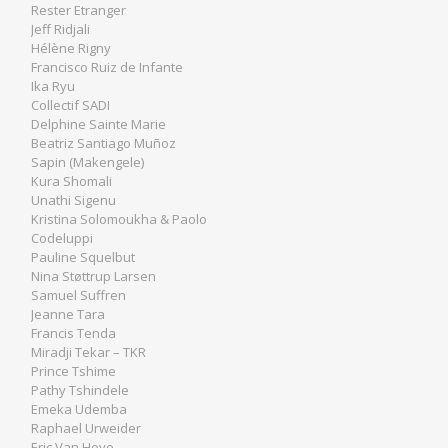
Rester Etranger
Jeff Ridjali
Hélène Rigny
Francisco Ruiz de Infante
Ika Ryu
Collectif SADI
Delphine Sainte Marie
Beatriz Santiago Muñoz
Sapin (Makengele)
Kura Shomali
Unathi Sigenu
Kristina Solomoukha & Paolo
Codeluppi
Pauline Squelbut
Nina Støttrup Larsen
Samuel Suffren
Jeanne Tara
Francis Tenda
Miradji Tekar – TKR
Prince Tshime
Pathy Tshindele
Emeka Udemba
Raphael Urweider
Eric Van Hove