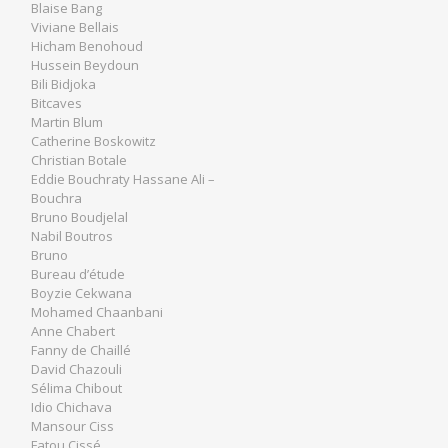
Blaise Bang
Viviane Bellais
Hicham Benohoud
Hussein Beydoun
Bili Bidjoka
Bitcaves
Martin Blum
Catherine Boskowitz
Christian Botale
Eddie Bouchraty Hassane Ali –
Bouchra
Bruno Boudjelal
Nabil Boutros
Bruno
Bureau d’étude
Boyzie Cekwana
Mohamed Chaanbani
Anne Chabert
Fanny de Chaillé
David Chazouli
Sélima Chibout
Idio Chichava
Mansour Ciss
Fatou Cissé