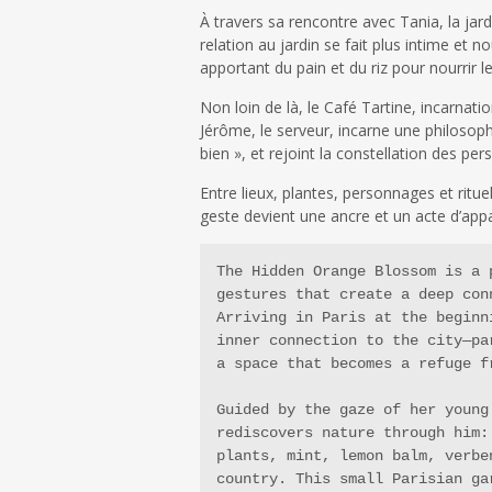
À travers sa rencontre avec Tania, la jardi
relation au jardin se fait plus intime et 
apportant du pain et du riz pour nourrir l
Non loin de là, le Café Tartine, incarnati
Jérôme, le serveur, incarne une philosophi
bien », et rejoint la constellation des pe
Entre lieux, plantes, personnages et ritue
geste devient une ancre et un acte d’app
The Hidden Orange Blossom is a 
gestures that create a deep con
Arriving in Paris at the beginn
inner connection to the city—pa
a space that becomes a refuge f
Guided by the gaze of her young
rediscovers nature through him:
plants, mint, lemon balm, verbe
country. This small Parisian ga