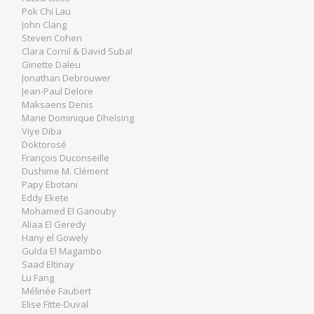
Pok Chi Lau
John Clang
Steven Cohen
Clara Cornil & David Subal
Ginette Daleu
Jonathan Debrouwer
Jean-Paul Delore
Maksaens Denis
Marie Dominique Dhelsing
Viye Diba
Doktorosé
François Duconseille
Dushime M. Clément
Papy Ebotani
Eddy Ekete
Mohamed El Ganouby
Aliaa El Geredy
Hany el Gowely
Gulda El Magambo
Saad Eltinay
Lu Fang
Mélinée Faubert
Elise Fitte-Duval