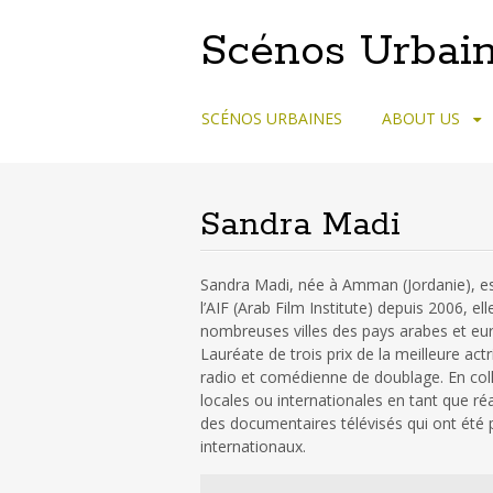
Scénos Urbain
Skip
SCÉNOS URBAINES
ABOUT US
to
content
Sandra Madi
Sandra Madi, née à Amman (Jordanie), est 
l’AIF (Arab Film Institute) depuis 2006, e
nombreuses villes des pays arabes et eur
Lauréate de trois prix de la meilleure ac
radio et comédienne de doublage. En co
locales ou internationales en tant que réa
des documentaires télévisés qui ont été
internationaux.