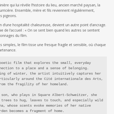
nière qui lui révèle l’histoire du lieu, ancien marché paysan, la
nourricière. Ensemble, mère et fils reviennent régulièrement,
es pigeons.
on d’une hospitalité chaleureuse, devient un autre point d’ancrage.
e de l’accueil : « On se sent bien quand les autres se sentent
rsonnages du film.
ls simples, le film tisse une fresque fragile et sensible, où chaque
artenance.
poetic film that explores the small, everyday 
nection to a place and a sense of belonging. 
ing of winter, the artist intuitively captures her 
rticularly around the Cité internationale des Arts, 
rom the fragility of her homeland.
 son, who plays in Square Albert-Schweitzer, she 
 trees to hug, leaves to touch, and especially wild 
na, whose scents evoke memories of her native 
rden becomes a fragment of home.