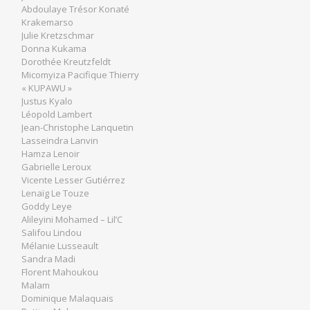
Abdoulaye Trésor Konaté
Krakemarso
Julie Kretzschmar
Donna Kukama
Dorothée Kreutzfeldt
Micomyiza Pacifique Thierry
« KUPAWU »
Justus Kyalo
Léopold Lambert
Jean-Christophe Lanquetin
Lasseindra Lanvin
Hamza Lenoir
Gabrielle Leroux
Vicente Lesser Gutiérrez
Lenaïg Le Touze
Goddy Leye
Alileyini Mohamed – Lil’C
Salifou Lindou
Mélanie Lusseault
Sandra Madi
Florent Mahoukou
Malam
Dominique Malaquais