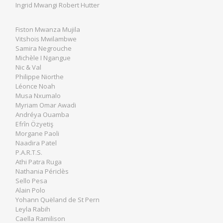
Ingrid Mwangi Robert Hutter
Fiston Mwanza Mujila
Vitshois Mwilambwe
Samira Negrouche
Michèle I Ngangue
Nic & Val
Philippe Niorthe
Léonce Noah
Musa Nxumalo
Myriam Omar Awadi
Andréya Ouamba
Efrîn Özyetiş
Morgane Paoli
Naadira Patel
P.A.R.T.S.
Athi Patra Ruga
Nathania Périclès
Sello Pesa
Alain Polo
Yohann Quëland de St Pern
Leyla Rabih
Caella Ramilison