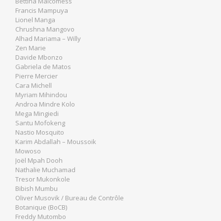
Bettina Malcomess
Francis Mampuya
Lionel Manga
Chrushna Mangovo
Alhad Mariama – Willy
Zen Marie
Davide Mbonzo
Gabriela de Matos
Pierre Mercier
Cara Michell
Myriam Mihindou
Androa Mindre Kolo
Mega Mingiedi
Santu Mofokeng
Nastio Mosquito
Karim Abdallah – Moussoik
Mowoso
Joël Mpah Dooh
Nathalie Muchamad
Tresor Mukonkole
Bibish Mumbu
Oliver Musovik / Bureau de Contrôle
Botanique (BoCB)
Freddy Mutombo