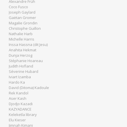
Alexandre Früh
Coco Fusco
Joseph Gaylard
Gaëtan Gromer
Magalie Grondin
Christophe Guillon
Nathalie Harb
Michelle Harris
Inssa Hassna (dit Jesu)
Anahita Hekmat
Dunja Herzog
Stéphanie Hoareau
Judith Hofland
Séverine Hubard
Iviart Izamba
Hardo Ka
David (Ditoma) Kadoule
Rek Kandol
Aser Kash
Djodjo Kazadi
KAZYADANCE
Keleketla library
Elu Kieser
Jimnah Kimani