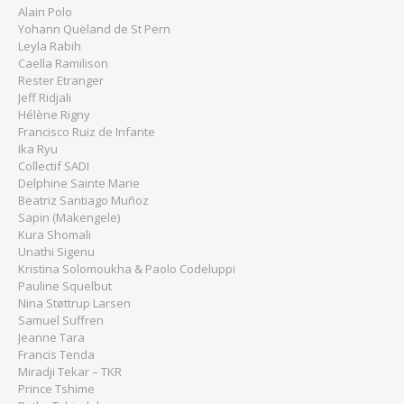
Alain Polo
Yohann Quëland de St Pern
Leyla Rabih
Caella Ramilison
Rester Etranger
Jeff Ridjali
Hélène Rigny
Francisco Ruiz de Infante
Ika Ryu
Collectif SADI
Delphine Sainte Marie
Beatriz Santiago Muñoz
Sapin (Makengele)
Kura Shomali
Unathi Sigenu
Kristina Solomoukha & Paolo Codeluppi
Pauline Squelbut
Nina Støttrup Larsen
Samuel Suffren
Jeanne Tara
Francis Tenda
Miradji Tekar – TKR
Prince Tshime