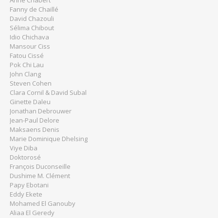
Anne Chabert
Fanny de Chaillé
David Chazouli
Sélima Chibout
Idio Chichava
Mansour Ciss
Fatou Cissé
Pok Chi Lau
John Clang
Steven Cohen
Clara Cornil & David Subal
Ginette Daleu
Jonathan Debrouwer
Jean-Paul Delore
Maksaens Denis
Marie Dominique Dhelsing
Viye Diba
Doktorosé
François Duconseille
Dushime M. Clément
Papy Ebotani
Eddy Ekete
Mohamed El Ganouby
Aliaa El Geredy