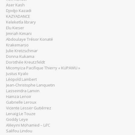
Aser Kash
Djodjo Kazadi
KAZYADANCE
Keleketla library
Elu Kieser
Jimnah Kimani
Abdoulaye Trésor Konaté
Krakemarso
Julie Kretzschmar
Donna Kukama
Dorothée Kreutzfeldt
Micomyiza Pacifique Thierry « KUPAWU »
Justus Kyalo
Léopold Lambert
Jean-Christophe Lanquetin
Lasseindra Lanvin
Hamza Lenoir
Gabrielle Leroux
Vicente Lesser Gutiérrez
Lenaïg Le Touze
Goddy Leye
Alileyini Mohamed – Lil’C
Salifou Lindou