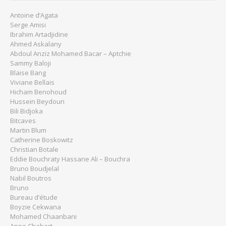
Antoine d’Agata
Serge Amisi
Ibrahim Artadjidine
Ahmed Askalany
Abdoul Anziz Mohamed Bacar – Aptchie
Sammy Baloji
Blaise Bang
Viviane Bellais
Hicham Benohoud
Hussein Beydoun
Bili Bidjoka
Bitcaves
Martin Blum
Catherine Boskowitz
Christian Botale
Eddie Bouchraty Hassane Ali – Bouchra
Bruno Boudjelal
Nabil Boutros
Bruno
Bureau d’étude
Boyzie Cekwana
Mohamed Chaanbani