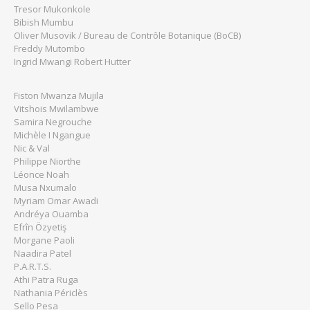
Tresor Mukonkole
Bibish Mumbu
Oliver Musovik / Bureau de Contrôle Botanique (BoCB)
Freddy Mutombo
Ingrid Mwangi Robert Hutter
Fiston Mwanza Mujila
Vitshois Mwilambwe
Samira Negrouche
Michèle I Ngangue
Nic & Val
Philippe Niorthe
Léonce Noah
Musa Nxumalo
Myriam Omar Awadi
Andréya Ouamba
Efrîn Özyetiş
Morgane Paoli
Naadira Patel
P.A.R.T.S.
Athi Patra Ruga
Nathania Périclès
Sello Pesa