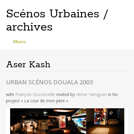
Scénos Urbaines /
archives
Menu
Skip
to
content
Aser Kash
URBAN SCÉNOS DOUALA 2003
with
François Duconseille
invited by
Hervé Yamguen
in his
project « La cour de mon père »