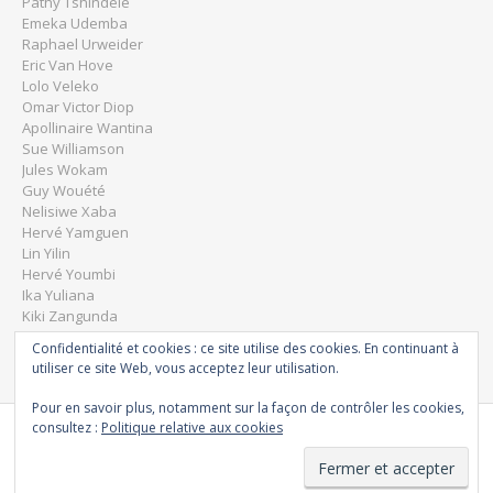
Pathy Tshindele
Emeka Udemba
Raphael Urweider
Eric Van Hove
Lolo Veleko
Omar Victor Diop
Apollinaire Wantina
Sue Williamson
Jules Wokam
Guy Wouété
Nelisiwe Xaba
Hervé Yamguen
Lin Yilin
Hervé Youmbi
Ika Yuliana
Kiki Zangunda
Dominique Zinkpé
Confidentialité et cookies : ce site utilise des cookies. En continuant à
utiliser ce site Web, vous acceptez leur utilisation.
Pour en savoir plus, notamment sur la façon de contrôler les cookies,
consultez :
Politique relative aux cookies
Powered by
WordPress
&
Portfolio.