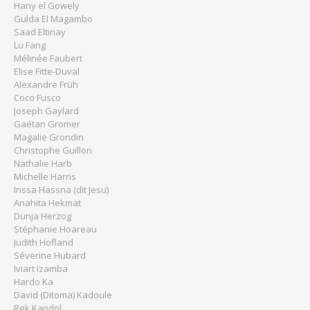
Hany el Gowely
Gulda El Magambo
Saad Eltinay
Lu Fang
Mélinée Faubert
Elise Fitte-Duval
Alexandre Früh
Coco Fusco
Joseph Gaylard
Gaëtan Gromer
Magalie Grondin
Christophe Guillon
Nathalie Harb
Michelle Harris
Inssa Hassna (dit Jesu)
Anahita Hekmat
Dunja Herzog
Stéphanie Hoareau
Judith Hofland
Séverine Hubard
Iviart Izamba
Hardo Ka
David (Ditoma) Kadoule
Rek Kandol