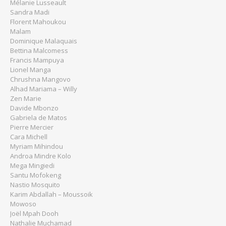
Mélanie Lusseault
Sandra Madi
Florent Mahoukou
Malam
Dominique Malaquais
Bettina Malcomess
Francis Mampuya
Lionel Manga
Chrushna Mangovo
Alhad Mariama – Willy
Zen Marie
Davide Mbonzo
Gabriela de Matos
Pierre Mercier
Cara Michell
Myriam Mihindou
Androa Mindre Kolo
Mega Mingiedi
Santu Mofokeng
Nastio Mosquito
Karim Abdallah – Moussoik
Mowoso
Joël Mpah Dooh
Nathalie Muchamad