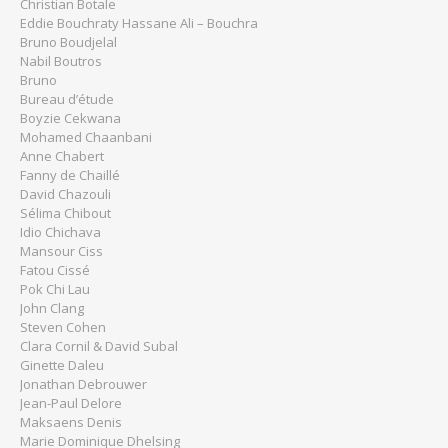
Christian Botale
Eddie Bouchraty Hassane Ali – Bouchra
Bruno Boudjelal
Nabil Boutros
Bruno
Bureau d’étude
Boyzie Cekwana
Mohamed Chaanbani
Anne Chabert
Fanny de Chaillé
David Chazouli
Sélima Chibout
Idio Chichava
Mansour Ciss
Fatou Cissé
Pok Chi Lau
John Clang
Steven Cohen
Clara Cornil & David Subal
Ginette Daleu
Jonathan Debrouwer
Jean-Paul Delore
Maksaens Denis
Marie Dominique Dhelsing