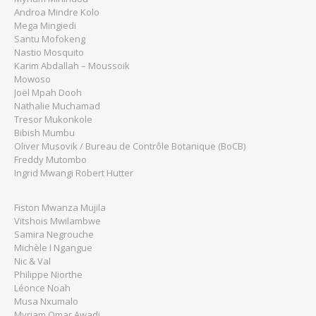
Androa Mindre Kolo
Mega Mingiedi
Santu Mofokeng
Nastio Mosquito
Karim Abdallah – Moussoik
Mowoso
Joël Mpah Dooh
Nathalie Muchamad
Tresor Mukonkole
Bibish Mumbu
Oliver Musovik / Bureau de Contrôle Botanique (BoCB)
Freddy Mutombo
Ingrid Mwangi Robert Hutter
Fiston Mwanza Mujila
Vitshois Mwilambwe
Samira Negrouche
Michèle I Ngangue
Nic & Val
Philippe Niorthe
Léonce Noah
Musa Nxumalo
Myriam Omar Awadi