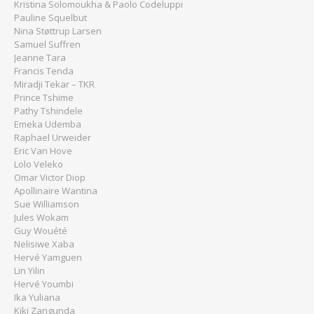
Kristina Solomoukha & Paolo Codeluppi
Pauline Squelbut
Nina Støttrup Larsen
Samuel Suffren
Jeanne Tara
Francis Tenda
Miradji Tekar – TKR
Prince Tshime
Pathy Tshindele
Emeka Udemba
Raphael Urweider
Eric Van Hove
Lolo Veleko
Omar Victor Diop
Apollinaire Wantina
Sue Williamson
Jules Wokam
Guy Wouété
Nelisiwe Xaba
Hervé Yamguen
Lin Yilin
Hervé Youmbi
Ika Yuliana
Kiki Zangunda