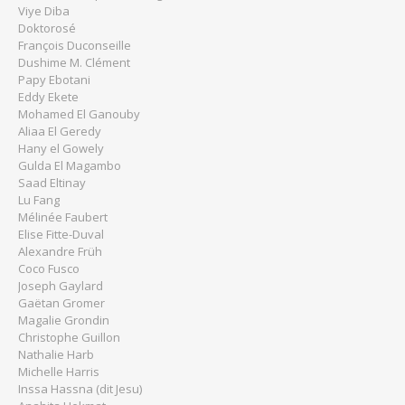
Viye Diba
Doktorosé
François Duconseille
Dushime M. Clément
Papy Ebotani
Eddy Ekete
Mohamed El Ganouby
Aliaa El Geredy
Hany el Gowely
Gulda El Magambo
Saad Eltinay
Lu Fang
Mélinée Faubert
Elise Fitte-Duval
Alexandre Früh
Coco Fusco
Joseph Gaylard
Gaëtan Gromer
Magalie Grondin
Christophe Guillon
Nathalie Harb
Michelle Harris
Inssa Hassna (dit Jesu)