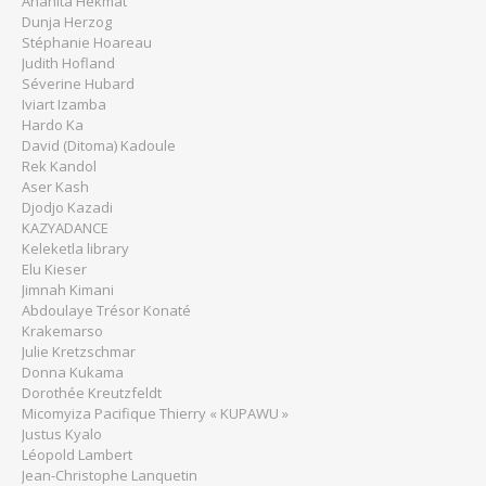
Anahita Hekmat
Dunja Herzog
Stéphanie Hoareau
Judith Hofland
Séverine Hubard
Iviart Izamba
Hardo Ka
David (Ditoma) Kadoule
Rek Kandol
Aser Kash
Djodjo Kazadi
KAZYADANCE
Keleketla library
Elu Kieser
Jimnah Kimani
Abdoulaye Trésor Konaté
Krakemarso
Julie Kretzschmar
Donna Kukama
Dorothée Kreutzfeldt
Micomyiza Pacifique Thierry « KUPAWU »
Justus Kyalo
Léopold Lambert
Jean-Christophe Lanquetin