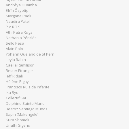
Andréya Ouamba
Efrîn Özyetiş
Morgane Paoli
Naadira Patel
P.A.R.T.S.
Athi Patra Ruga
Nathania Périclès
Sello Pesa
Alain Polo
Yohann Quëland de St Pern
Leyla Rabih
Caella Ramilison
Rester Etranger
Jeff Ridjali
Hélène Rigny
Francisco Ruiz de Infante
Ika Ryu
Collectif SADI
Delphine Sainte Marie
Beatriz Santiago Muñoz
Sapin (Makengele)
Kura Shomali
Unathi Sigenu