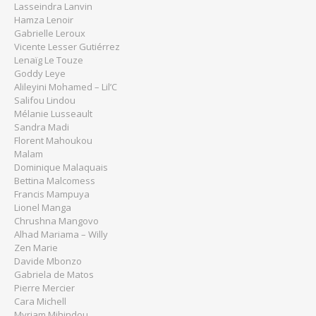
Lasseindra Lanvin
Hamza Lenoir
Gabrielle Leroux
Vicente Lesser Gutiérrez
Lenaïg Le Touze
Goddy Leye
Alileyini Mohamed – Lil’C
Salifou Lindou
Mélanie Lusseault
Sandra Madi
Florent Mahoukou
Malam
Dominique Malaquais
Bettina Malcomess
Francis Mampuya
Lionel Manga
Chrushna Mangovo
Alhad Mariama – Willy
Zen Marie
Davide Mbonzo
Gabriela de Matos
Pierre Mercier
Cara Michell
Myriam Mihindou