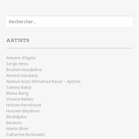
Rechercher :
ARTISTS
Antoine d’Agata
Serge Amisi
Ibrahim Artadjidine
Ahmed Askalany
Abdoul Anziz Mohamed Bacar – Aptchie
Sammy Baloji
Blaise Bang
Viviane Bellais
Hicham Benohoud
Hussein Beydoun
Bili Bidjoka
Bitcaves
Martin Blum
Catherine Boskowitz