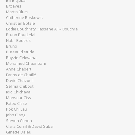
Bili Bidjoka
Bitcaves
Martin Blum
Catherine Boskowitz
Christian Botale
Eddie Bouchraty Hassane Ali – Bouchra
Bruno Boudjelal
Nabil Boutros
Bruno
Bureau d’étude
Boyzie Cekwana
Mohamed Chaanbani
Anne Chabert
Fanny de Chaillé
David Chazouli
Sélima Chibout
Idio Chichava
Mansour Ciss
Fatou Cissé
Pok Chi Lau
John Clang
Steven Cohen
Clara Cornil & David Subal
Ginette Daleu