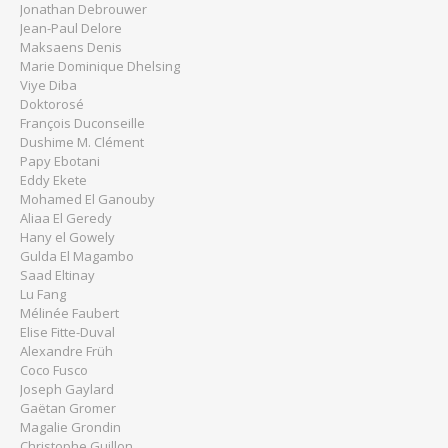
Jonathan Debrouwer
Jean-Paul Delore
Maksaens Denis
Marie Dominique Dhelsing
Viye Diba
Doktorosé
François Duconseille
Dushime M. Clément
Papy Ebotani
Eddy Ekete
Mohamed El Ganouby
Aliaa El Geredy
Hany el Gowely
Gulda El Magambo
Saad Eltinay
Lu Fang
Mélinée Faubert
Elise Fitte-Duval
Alexandre Früh
Coco Fusco
Joseph Gaylard
Gaëtan Gromer
Magalie Grondin
Christophe Guillon