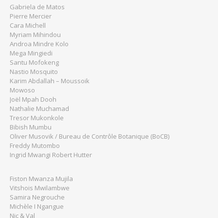
Gabriela de Matos
Pierre Mercier
Cara Michell
Myriam Mihindou
Androa Mindre Kolo
Mega Mingiedi
Santu Mofokeng
Nastio Mosquito
Karim Abdallah – Moussoik
Mowoso
Joël Mpah Dooh
Nathalie Muchamad
Tresor Mukonkole
Bibish Mumbu
Oliver Musovik / Bureau de Contrôle Botanique (BoCB)
Freddy Mutombo
Ingrid Mwangi Robert Hutter
Fiston Mwanza Mujila
Vitshois Mwilambwe
Samira Negrouche
Michèle I Ngangue
Nic & Val