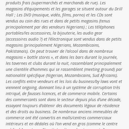
produits frais (supermarchés et marchands de rue). Les
magasins d’équipements et les garages se situent autour du Drill
Hall ; Les DVD (musique, vidéo, films, porno) et les CDs sont
vendus au coin des rues et dans de petits magasins (tenus
principalement par des vendeurs Nigerians) ; Les téléphones
portables/les accessoires, la bijouterie, les audio gear
(accessoires audio ?) et l’électronique sont vendus dans de petits
magasins (principalement Nigerians, Mozambicains,
Pakistanais). On peut trouver de l’alcool dans de nombreux
magasins « bottle stores », et dans les bars durant la journée,
les tavernes et clubs durant la nuit, rassemblant principalement
une clientèle d’hommes qui se rassemblent (meeting ground) par
nationalité spécifique (Nigerian, Mozambicains, Sud Africains).
Les conflits entre vendeurs et les lois du business/by laws vont et
viennent ongoing, donnant lieu à un système de corruption très
intriqué, de fausses licences, et de commerce mobile. Certains
des commercants sont dans le secteur depuis plus d’une décade,
essayant toujours d’obtenir des documents légaux de résidence
et des droits au business. De nombreux anciens immeubles de
commerce ont été convertis en malls/centres commerciaux
intérieurs et en dédales où l’on vend en gros (comme le centre