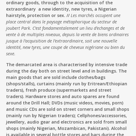
ordinary goods, through to the acquisition of the
extraordinary ­ a new identity, new tyres, a Nigerian
hairstyle, protection or sex. //
Les marchés occupent une
place central dans le paysage métaphorique du secteur de
joubert Park. C’est fondamentalement un lieu d’echanges et de
vente à de multiples niveaux, depuis la vente de biens ordinaires
jusque à l’acquisition de l’extraordinaire, soit une nouvelle
identité, new tyres, une coupe de cheveux nigériane ou bien du
sexe.
The demarcated area is characterised by intensive trade
during the day both on street level and in buildings. The
main goods that are sold include clothes/bags
(shops/stalls), curtains (mainly run by Eritrean/Ethiopian
traders), fresh produce (supermarkets and street
traders). Hardware stores and auto spares are found
around the Drill Hall; DVDs (music videos, movies, porn)
and music CDs are sold on street corners and small shops
(mainly run by Nigerian traders); Cellphones/accessories,
jewellery, audio gear and electronics are sold from small
shops (mainly Nigerian, Mozambican, Pakistani). Alcohol
is available in several bottle stores and bars during the