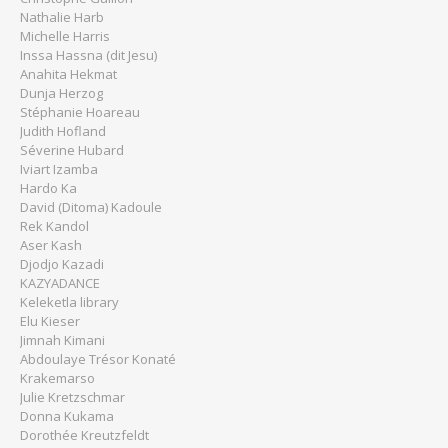
Nathalie Harb
Michelle Harris
Inssa Hassna (dit Jesu)
Anahita Hekmat
Dunja Herzog
Stéphanie Hoareau
Judith Hofland
Séverine Hubard
Iviart Izamba
Hardo Ka
David (Ditoma) Kadoule
Rek Kandol
Aser Kash
Djodjo Kazadi
KAZYADANCE
Keleketla library
Elu Kieser
Jimnah Kimani
Abdoulaye Trésor Konaté
Krakemarso
Julie Kretzschmar
Donna Kukama
Dorothée Kreutzfeldt