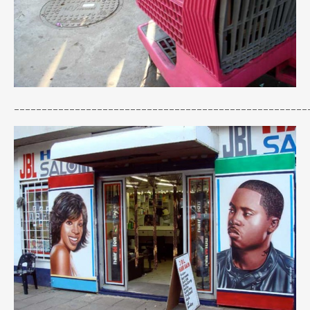
–––––––––––––––––––––––––––––––––––––––––––––––––
––––