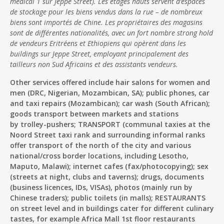
médical 1 sur Jeppe Street). Les étages hauts servent d’espaces
de stockage pour les biens vendus dans la rue – de nombreux
biens sont importés de Chine. Les propriétaires des magasins
sont de différentes nationalités, avec un fort nombre strong hold
de vendeurs Eritréens et Ethiopiens qui opèrent dans les
buildings sur Jeppe Street, employant principalement des
tailleurs non Sud Africains et des assistants vendeurs.
Other services offered include hair salons for women and
men (DRC, Nigerian, Mozambican, SA); public phones, car
and taxi repairs (Mozambican); car wash (South African);
goods transport between markets and stations
by trolley-pushers; TRANSPORT (communal taxies at the
Noord Street taxi rank and surrounding informal ranks
offer transport of the north of the city and various
national/cross border locations, including Lesotho,
Maputo, Malawi); internet cafes (fax/photocopying); sex
(streets at night, clubs and taverns); drugs, documents
(business licences, IDs, VISAs), photos (mainly run by
Chinese traders); public toilets (in malls); RESTAURANTS
on street level and in buildings cater for different culinary
tastes, for example Africa Mall 1st floor restaurants