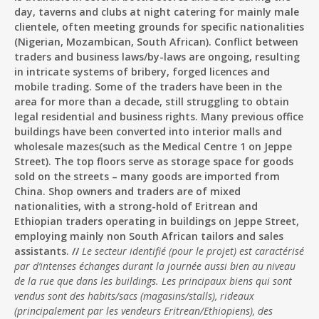
day, taverns and clubs at night ­catering for mainly male
clientele, often meeting grounds for specific nationalities
(Nigerian, Mozambican, South African). Conflict between
traders and business laws/by-laws are ongoing, resulting
in intricate systems of bribery, forged licences and
mobile trading. Some of the traders have been in the
area for more than a decade, still struggling to obtain
legal residential and business rights. Many previous office
buildings have been converted into interior malls and
wholesale mazes(such as the Medical Centre 1 on Jeppe
Street). The top floors serve as storage space for goods
sold on the streets – many goods are imported from
China. Shop owners and traders are of mixed
nationalities, with a strong-hold of Eritrean and
Ethiopian traders operating in buildings on Jeppe Street,
employing mainly non South African tailors and sales
assistants. //
Le secteur identifié (pour le projet) est caractérisé
par d’intenses échanges durant la journée aussi bien au niveau
de la rue que dans les buildings. Les principaux biens qui sont
vendus sont des habits/sacs (magasins/stalls), rideaux
(principalement par les vendeurs Eritrean/Ethiopiens), des