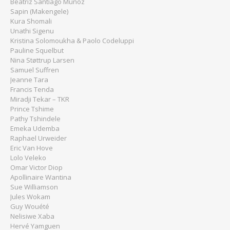
Beatriz Santiago Muñoz
Sapin (Makengele)
Kura Shomali
Unathi Sigenu
Kristina Solomoukha & Paolo Codeluppi
Pauline Squelbut
Nina Støttrup Larsen
Samuel Suffren
Jeanne Tara
Francis Tenda
Miradji Tekar – TKR
Prince Tshime
Pathy Tshindele
Emeka Udemba
Raphael Urweider
Eric Van Hove
Lolo Veleko
Omar Victor Diop
Apollinaire Wantina
Sue Williamson
Jules Wokam
Guy Wouété
Nelisiwe Xaba
Hervé Yamguen