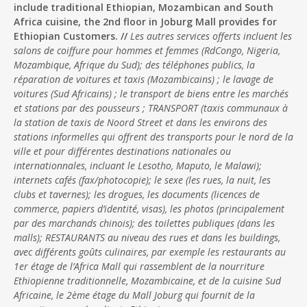
include traditional Ethiopian, Mozambican and South
Africa cuisine, the 2nd floor in Joburg Mall provides for
Ethiopian Customers. //
Les autres services offerts incluent les
salons de coiffure pour hommes et femmes (RdCongo, Nigeria,
Mozambique, Afrique du Sud); des téléphones publics, la
réparation de voitures et taxis (Mozambicains) ; le lavage de
voitures (Sud Africains) ; le transport de biens entre les marchés
et stations par des pousseurs ; TRANSPORT (taxis communaux à
la station de taxis de Noord Street et dans les environs des
stations informelles qui offrent des transports pour le nord de la
ville et pour différentes destinations nationales ou
internationnales, incluant le Lesotho, Maputo, le Malawi);
internets cafés (fax/photocopie); le sexe (les rues, la nuit, les
clubs et tavernes); les drogues, les documents (licences de
commerce, papiers d’identité, visas), les photos (principalement
par des marchands chinois); des toilettes publiques (dans les
malls); RESTAURANTS au niveau des rues et dans les buildings,
avec différents goûts culinaires, par exemple les restaurants au
1er étage de l’Africa Mall qui rassemblent de la nourriture
Ethiopienne traditionnelle, Mozambicaine, et de la cuisine Sud
Africaine, le 2ème étage du Mall Joburg qui fournit de la