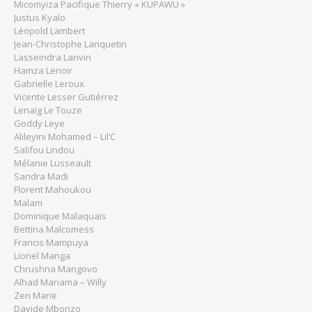
Micomyiza Pacifique Thierry « KUPAWU »
Justus Kyalo
Léopold Lambert
Jean-Christophe Lanquetin
Lasseindra Lanvin
Hamza Lenoir
Gabrielle Leroux
Vicente Lesser Gutiérrez
Lenaïg Le Touze
Goddy Leye
Alileyini Mohamed – Lil’C
Salifou Lindou
Mélanie Lusseault
Sandra Madi
Florent Mahoukou
Malam
Dominique Malaquais
Bettina Malcomess
Francis Mampuya
Lionel Manga
Chrushna Mangovo
Alhad Mariama – Willy
Zen Marie
Davide Mbonzo