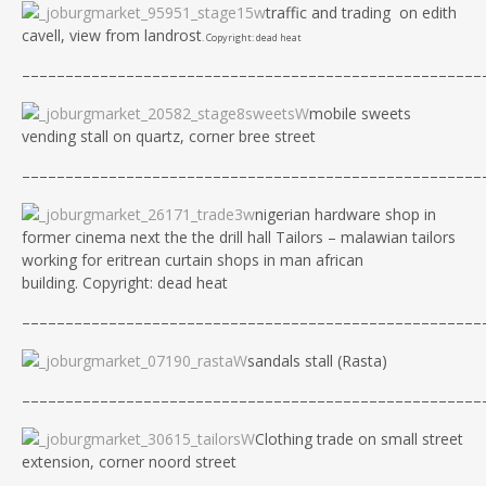
traffic and trading on edith
cavell, view from landrost
. Copyright: dead heat
–––––––––––––––––––––––––––––––––––––––––––––––––
––––
mobile sweets
vending stall on quartz, corner bree street
–––––––––––––––––––––––––––––––––––––––––––––––––
––––
nigerian hardware shop in
former cinema next the the drill hall Tailors – malawian tailors
working for eritrean curtain shops in man african
building. Copyright: dead heat
–––––––––––––––––––––––––––––––––––––––––––––––––
––––
sandals stall (Rasta)
–––––––––––––––––––––––––––––––––––––––––––––––––
––––
Clothing trade on small street
extension, corner noord street