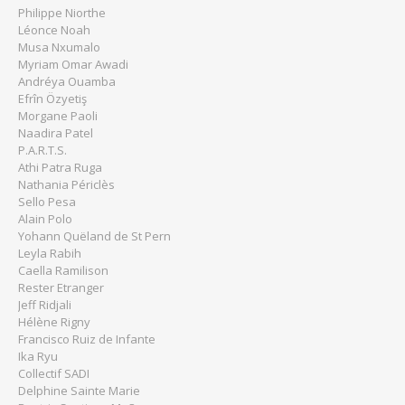
Philippe Niorthe
Léonce Noah
Musa Nxumalo
Myriam Omar Awadi
Andréya Ouamba
Efrîn Özyetiş
Morgane Paoli
Naadira Patel
P.A.R.T.S.
Athi Patra Ruga
Nathania Périclès
Sello Pesa
Alain Polo
Yohann Quëland de St Pern
Leyla Rabih
Caella Ramilison
Rester Etranger
Jeff Ridjali
Hélène Rigny
Francisco Ruiz de Infante
Ika Ryu
Collectif SADI
Delphine Sainte Marie