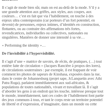
Il s’agit de mode bien sûr, mais on est au-delà de la mode. S’il y a
une grande attention aux griffes, aux styles, aux coupes, aux
couleurs… c’est en fait que via l’habillement, on touche à des
enjeux ultra contemporains (car porteurs d’un fort potentiel, en
devenir) de personnes, enjeux intimes, d’identités en construction,
flottantes, ou au contraire des affirmations très fortes,
revendicatrices, individuelles ou collectives, nationales ou
singulières. Manières de donner une intensité à sa vie…
« Performing the identity »…
De l’invisibilité à l’hypervisibilité.
Il s’agit d’une « matrice de savoirs, de récits, de pratiques, (…) tout
entière faite de circulation » (Jacques Rancière à propos des lores),
de circulations souterraines : par exemple, il est frappant de voir
comment les photos de sapeurs de Kinshasa, exposées dans la rue,
dans le centre de Johannesburg (projet sape, JcLanquetin avec Athi
Patra Ruga), parlaient immédiatement aux sud-africains, &
populations de toutes nationalités, vivant et travaillant là. Il s’agit
d’aborder les gens à un endroit qui les touche, intéresse presque tout
le monde, immédiatement, tant ces codes de l’habillement font partie
des jeux communs à tous, et tant le corps reste un territoire potentiel
de liberté et d’expression, d’imaginaire, dans un monde ou cette