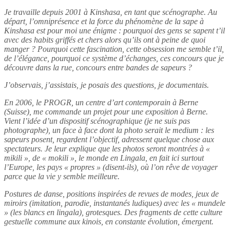
Je travaille depuis 2001 à Kinshasa, en tant que scénographe. Au
départ, l’omniprésence et la force du phénomène de la sape à
Kinshasa est pour moi une énigme : pourquoi des gens se sapent t’il
avec des habits griffés et chers alors qu’ils ont à peine de quoi
manger ? Pourquoi cette fascination, cette obsession me semble t’il,
de l’élégance, pourquoi ce système d’échanges, ces concours que je
découvre dans la rue, concours entre bandes de sapeurs ?
J’observais, j’assistais, je posais des questions, je documentais.
En 2006, le PROGR, un centre d’art contemporain à Berne
(Suisse), me commande un projet pour une exposition à Berne.
Vient l’idée d’un dispositif scénographique (je ne suis pas
photographe), un face à face dont la photo serait le medium : les
sapeurs posent, regardent l’objectif, adressent quelque chose aux
spectateurs. Je leur explique que les photos seront montrées à «
mikili », de « mokili », le monde en Lingala, en fait ici surtout
l’Europe, les pays « propres » (disent-ils), où l’on rêve de voyager
parce que la vie y semble meilleure.
Postures de danse, positions inspirées de revues de modes, jeux de
miroirs (imitation, parodie, instantanés ludiques) avec les « mundele
» (les blancs en lingala), grotesques. Des fragments de cette culture
gestuelle commune aux kinois, en constante évolution, émergent.