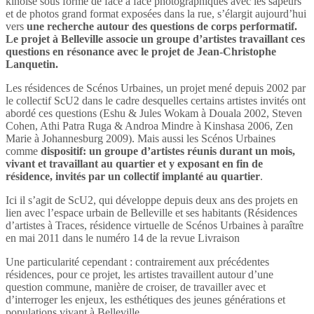
kinoise sous forme de face à face photographiques avec les sapeurs
et de photos grand format exposées dans la rue, s’élargit aujourd’hui
vers
une recherche autour des questions de corps performatif.
Le projet à Belleville associe un groupe d’artistes travaillant ces
questions en résonance avec le projet de Jean-Christophe
Lanquetin
.
Les résidences de Scénos Urbaines, un projet mené depuis 2002 par
le collectif ScU2 dans le cadre desquelles certains artistes invités ont
abordé ces questions (Eshu & Jules Wokam à Douala 2002, Steven
Cohen, Athi Patra Ruga & Androa Mindre à Kinshasa 2006, Zen
Marie à Johannesburg 2009). Mais aussi les Scénos Urbaines
comme
dispositif: un groupe d’artistes réunis durant un mois,
vivant et travaillant au quartier et y exposant en fin de
résidence, invités par un collectif implanté au quartier
.
Ici il s’agit de ScU2, qui développe depuis deux ans des projets en
lien avec l’espace urbain de Belleville et ses habitants (Résidences
d’artistes à Traces, résidence virtuelle de Scénos Urbaines à paraître
en mai 2011 dans le numéro 14 de la revue Livraison
Une particularité cependant : contrairement aux précédentes
résidences, pour ce projet, les artistes travaillent autour d’une
question commune, manière de croiser, de travailler avec et
d’interroger les enjeux, les esthétiques des jeunes générations et
populations vivant à Belleville.