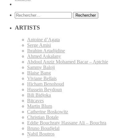
Rechercher :
ARTISTS
Antoine d’Agata
Serge Amisi
Ibrahim Artadjidine
Ahmed Askalany
Abdoul Anziz Mohamed Bacar – Aptchie
Sammy Baloji
Blaise Bang
Viviane Bellais
Hicham Benohoud
Hussein Beydoun
Bili Bidjoka
Bitcaves
Martin Blum
Catherine Boskowitz
Christian Botale
Eddie Bouchraty Hassane Ali – Bouchra
Bruno Boudjelal
Nabil Boutros