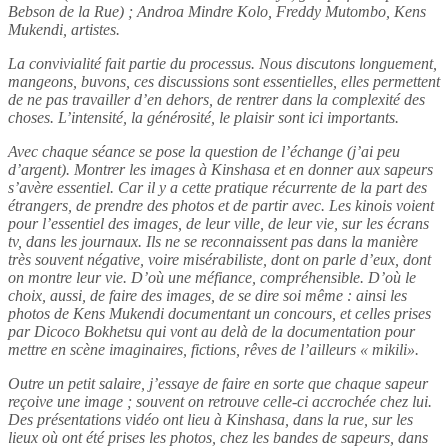
Bebson de la Rue) ; Androa Mindre Kolo, Freddy Mutombo, Kens
Mukendi, artistes.
La convivialité fait partie du processus. Nous discutons longuement,
mangeons, buvons, ces discussions sont essentielles, elles permettent
de ne pas travailler d’en dehors, de rentrer dans la complexité des
choses. L’intensité, la générosité, le plaisir sont ici importants.
Avec chaque séance se pose la question de l’échange (j’ai peu
d’argent). Montrer les images à Kinshasa et en donner aux sapeurs
s’avère essentiel. Car il y a cette pratique récurrente de la part des
étrangers, de prendre des photos et de partir avec. Les kinois voient
pour l’essentiel des images, de leur ville, de leur vie, sur les écrans
tv, dans les journaux. Ils ne se reconnaissent pas dans la manière
très souvent négative, voire misérabiliste, dont on parle d’eux, dont
on montre leur vie. D’où une méfiance, compréhensible. D’où le
choix, aussi, de faire des images, de se dire soi même : ainsi les
photos de Kens Mukendi documentant un concours, et celles prises
par Dicoco Bokhetsu qui vont au delà de la documentation pour
mettre en scène imaginaires, fictions, rêves de l’ailleurs « mikili».
Outre un petit salaire, j’essaye de faire en sorte que chaque sapeur
reçoive une image ; souvent on retrouve celle-ci accrochée chez lui.
Des présentations vidéo ont lieu à Kinshasa, dans la rue, sur les
lieux où ont été prises les photos, chez les bandes de sapeurs, dans