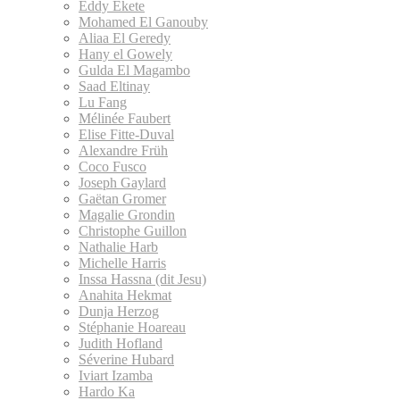
Eddy Ekete
Mohamed El Ganouby
Aliaa El Geredy
Hany el Gowely
Gulda El Magambo
Saad Eltinay
Lu Fang
Mélinée Faubert
Elise Fitte-Duval
Alexandre Früh
Coco Fusco
Joseph Gaylard
Gaëtan Gromer
Magalie Grondin
Christophe Guillon
Nathalie Harb
Michelle Harris
Inssa Hassna (dit Jesu)
Anahita Hekmat
Dunja Herzog
Stéphanie Hoareau
Judith Hofland
Séverine Hubard
Iviart Izamba
Hardo Ka