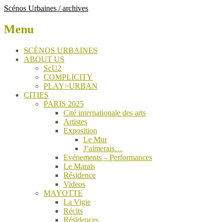
Scénos Urbaines / archives
Menu
Skip
SCÉNOS URBAINES
to
ABOUT US
content
ScU2
COMPLICITY
PLAY>URBAN
CITIES
PARIS 2025
Cité internationale des arts
Artistes
Exposition
Le Mur
J’aimerais…
Evénements – Performances
Le Marais
Résidence
Videos
MAYOTTE
La Vigie
Récits
Résidences