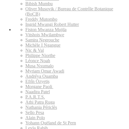
Bibish Mumbu
Oliver Musovik / Bureau de Contrôle Botanique
(BoCB)
Freddy Mutombo
Ingrid Mwangi Robert Hutter
Fiston Mwanza Mujila
Vitshois Mwilambwe
Samira Negrouche
Michèle I Ngangue
Nic & Val
Philippe Niorthe
Léonce Noah
Musa Nxumalo
Myriam Omar Awadi
Andréya Ouamba
Efrîn Özyetiş
Morgane Paoli
Naadira Patel
P.A.R.T.S.
Athi Patra Ruga
Nathania Périclès
Sello Pesa
Alain Polo
Yohann Quëland de St Pern
Leyla Rabih