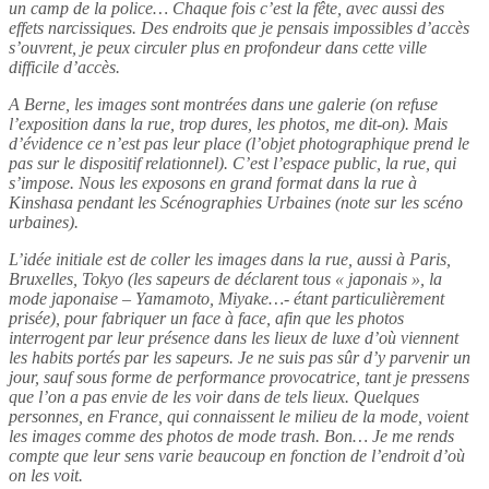
un camp de la police… Chaque fois c’est la fête, avec aussi des
effets narcissiques. Des endroits que je pensais impossibles d’accès
s’ouvrent, je peux circuler plus en profondeur dans cette ville
difficile d’accès.
A Berne, les images sont montrées dans une galerie (on refuse
l’exposition dans la rue, trop dures, les photos, me dit-on). Mais
d’évidence ce n’est pas leur place (l’objet photographique prend le
pas sur le dispositif relationnel). C’est l’espace public, la rue, qui
s’impose. Nous les exposons en grand format dans la rue à
Kinshasa pendant les Scénographies Urbaines (note sur les scéno
urbaines).
L’idée initiale est de coller les images dans la rue, aussi à Paris,
Bruxelles, Tokyo (les sapeurs de déclarent tous « japonais », la
mode japonaise – Yamamoto, Miyake…- étant particulièrement
prisée), pour fabriquer un face à face, afin que les photos
interrogent par leur présence dans les lieux de luxe d’où viennent
les habits portés par les sapeurs. Je ne suis pas sûr d’y parvenir un
jour, sauf sous forme de performance provocatrice, tant je pressens
que l’on a pas envie de les voir dans de tels lieux. Quelques
personnes, en France, qui connaissent le milieu de la mode, voient
les images comme des photos de mode trash. Bon… Je me rends
compte que leur sens varie beaucoup en fonction de l’endroit d’où
on les voit.