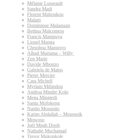
Mélanie Lusseault
Sandra Madi
Florent Mahoukou
Malam
Dominique Malaquais
Bettina Malcomess
Francis Mampuya
Lionel Manga
Chrushna Mangovo
Alhad Mariama – Willy
Zen Marie
Davide Mbonzo
Gabriela de Matos
Pierre Mercier
Cara Michell
Myriam Mihindou
Androa Mindre Kolo
Mega Mingiedi
Santu Mofokeng
Nastio Mosquito
Karim Abdallah – Moussoik
Mowoso
Joël Mpah Dooh
Nathalie Muchamad
Tresor Mukonkole