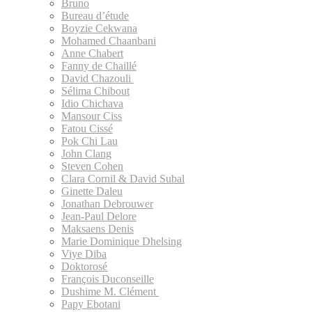
Bruno
Bureau d’étude
Boyzie Cekwana
Mohamed Chaanbani
Anne Chabert
Fanny de Chaillé
David Chazouli
Sélima Chibout
Idio Chichava
Mansour Ciss
Fatou Cissé
Pok Chi Lau
John Clang
Steven Cohen
Clara Cornil & David Subal
Ginette Daleu
Jonathan Debrouwer
Jean-Paul Delore
Maksaens Denis
Marie Dominique Dhelsing
Viye Diba
Doktorosé
François Duconseille
Dushime M. Clément
Papy Ebotani