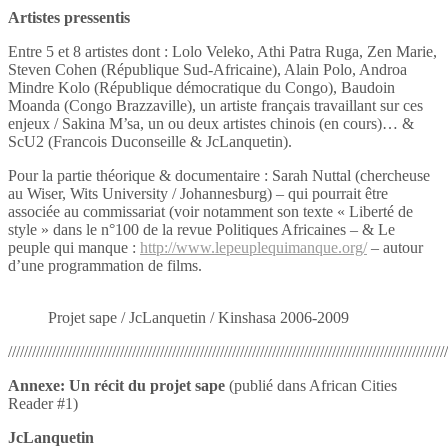
Artistes pressentis
Entre 5 et 8 artistes dont : Lolo Veleko, Athi Patra Ruga, Zen Marie,
Steven Cohen (République Sud-Africaine), Alain Polo, Androa
Mindre Kolo (République démocratique du Congo), Baudoin
Moanda (Congo Brazzaville), un artiste français travaillant sur ces
enjeux / Sakina M’sa, un ou deux artistes chinois (en cours)… &
ScU2 (Francois Duconseille & JcLanquetin).
Pour la partie théorique & documentaire : Sarah Nuttal (chercheuse
au Wiser, Wits University / Johannesburg) – qui pourrait être
associée au commissariat (voir notamment son texte « Liberté de
style » dans le n°100 de la revue Politiques Africaines – & Le
peuple qui manque :
http://www.lepeuplequimanque.org/
– autour
d’une programmation de films.
Projet sape / JcLanquetin / Kinshasa 2006-2009
//////////////////////////////////////////////////////////////////////////////////////////////////////////////
Annexe
: Un récit du projet sape
(publié dans African Cities
Reader #1)
JcLanquetin