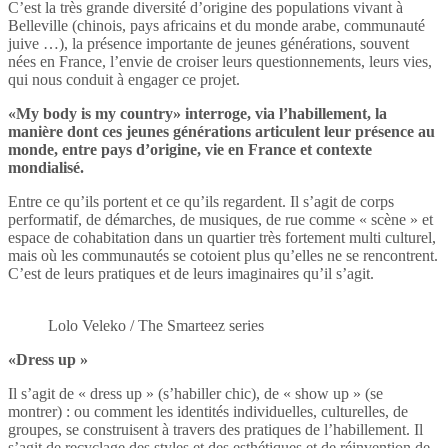
C’est la très grande diversité d’origine des populations vivant à
Belleville (chinois, pays africains et du monde arabe, communauté
juive …), la présence importante de jeunes générations, souvent
nées en France, l’envie de croiser leurs questionnements, leurs vies,
qui nous conduit à engager ce projet.
«
My body is my country
» interroge, via l’habillement, la
manière dont ces jeunes générations articulent leur présence au
monde, entre pays d’origine, vie en France et contexte
mondialisé.
Entre ce qu’ils portent et ce qu’ils regardent. Il s’agit de corps
performatif, de démarches, de musiques, de rue comme « scène » et
espace de cohabitation dans un quartier très fortement multi culturel,
mais où les communautés se cotoient plus qu’elles ne se rencontrent.
C’est de leurs pratiques et de leurs imaginaires qu’il s’agit.
Lolo Veleko / The Smarteez series
«
Dress up
»
Il s’agit de « dress up » (s’habiller chic), de « show up » (se
montrer) : ou comment les identités individuelles, culturelles, de
groupes, se construisent à travers des pratiques de l’habillement. Il
s’agit de recyclage des styles et des esthétiques et de réinvention de