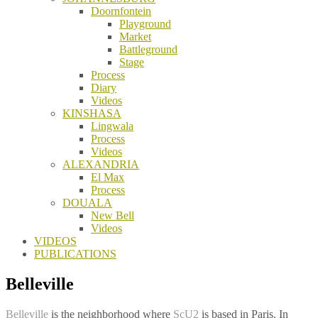
Doornfontein
Playground
Market
Battleground
Stage
Process
Diary
Videos
KINSHASA
Lingwala
Process
Videos
ALEXANDRIA
El Max
Process
DOUALA
New Bell
Videos
VIDEOS
PUBLICATIONS
Belleville
Belleville
is the neighborhood where
ScU2
is based in Paris. In