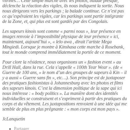
vitrines… Cette simple marche avec les photos, balade presque,
déclenche la réaction des vigiles, ils nous indiquent la sortie. Nous
nous dirigeons vers les parkings ; la balade continue. Ce n’est pas
ce qu’espéraient les vigiles, car les parkings sont partie intégrante
de la Zone, et, qui plus est sont gardés par des Congolais.
Les sapeurs kinois sont comme « parmi nous », leur présence en
images renvoie à l’impossibilité physique de leur présence « ici,
maintenant, aujourd’hui », « lelo awa , dirait l’artiste Mega
Mingiedi. Lorsque je montre à Kinshasa cette marche à Rosebank,
tout le monde comprend immédiatement la portée de ce moment.
Pour clore la résidence, nous organisons un « fashion event » au
Drill Hall, dans la rue. Cela s’appelle « 100th Year Wear ». (de «
Guerre de 100 ans, » le nom d’un des groupes de sapeurs à Kin – il
y a aussi « Guerre sans fin », etc…). Son principe est de juxtaposer
des pratiques fashionistas à Johannesburg avec les photos et films
des sapeurs kinois. C’est la dimension politique de la sape qui ici
nous intéresse : « body politics ». La manière dont des identités
individuelles se construisent et s’expriment à partir des pratiques du
corps et du vêtement. Les juxtapositions renvoient à une idée qui me
semble de plus en plus prégnante : « mon corps est mon pays ».
JcLanquetin
Partager