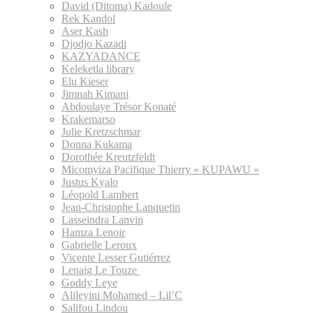
David (Ditoma) Kadoule
Rek Kandol
Aser Kash
Djodjo Kazadi
KAZYADANCE
Keleketla library
Elu Kieser
Jimnah Kimani
Abdoulaye Trésor Konaté
Krakemarso
Julie Kretzschmar
Donna Kukama
Dorothée Kreutzfeldt
Micomyiza Pacifique Thierry « KUPAWU »
Justus Kyalo
Léopold Lambert
Jean-Christophe Lanquetin
Lasseindra Lanvin
Hamza Lenoir
Gabrielle Leroux
Vicente Lesser Gutiérrez
Lenaïg Le Touze
Goddy Leye
Alileyini Mohamed – Lil’C
Salifou Lindou