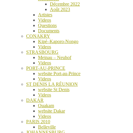
Décembre 2022
Août 2023
Artistes
Videos
Questions
Documents
CONAKRY
Kipé–Kaporo-Nongo
Videos
STRASBOURG
Meinau – Neuhof
Videos
PORT-AU-PRINCE
website Port-au-Prince
Videos
ST DENIS LA RÉUNION
website St Denis
Videos
DAKAR
Ouakam
website Dakar
Videos
PARIS 2010
Belleville
JOHANNESBURG