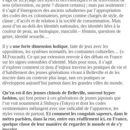
sens (réinvention, ou perte ? diraient certains) ; mais pas seulement :
il s’agit d’émergences des anciens subalternes par l’appropriation
des codes des ex colonisateurs, perçus comme chargés de style, de
classe ; d’accès et de relation à la société de consommation. Mais
aussi d’un au-delà des identités nationales, des identités liées à la
couleur de peau, au biologique, masculin – féminin, questions de
genre, identité sexuelle…
Il y a
une forte dimension ludique
, faite de jeux avec les
oppositions, les systèmes normatifs, les contraintes culturelles… (v.
M.Foucault). Ce qui par extension renvoie à des débats en France
sur les signes ostensibles d’identité. Mais pour nous, il s’agit
d’explorer comment ce tissu d’enjeux traverse les pratiques de vie et
d’habillement des jeunes générations vivant à Belleville et de les
inscrire dans un contexte plus large, tant ces pratiques se
développent aujourd’hui partout dans les grandes villes du monde.
Qu’en est-il des jeunes chinois de Belleville, souvent hyper
fashion,
qui font penser à ces générations de jeunes japonais que
l’on voit notamment à Shibuya (Tokyo) et dont les codes
vestimentaires mélangent avec une radicalité de l’apparence, les
styles venus de partout.
Et comment les congolais sapeurs, dans le
métro parisien, dans la rue, entre eux réaffirment ici, en France,
quelque chose de leur manière de regarder le monde et de s’y
inscrire…