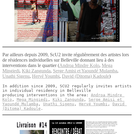
Par ailleurs depuis 2009, ScU2 invite régulièrement des artistes lors
de résidences individuelles sur Belleville donnant lieu à des
interventions dans le quartier (
Androa Mindre Kolo
,
Mega
Mingiedi
,
Kiki Zangunda
,
Serge Amisi et Yaoundé Mulamba
,
Unathi Sigenu
,
Hervé Youmbi
,
David (Ditoma) Kadoule
)
In addition since 2009, SCU2 regularly invites artists 
in individual residency in Belleville 
producing interventions in the area: 
Androa Mindre 
Kolo
, 
Mega Mingiedi
, 
Kiki Zangunda
, 
Serge Amisi et 
Yaoundé Mulamba
, 
Unathi Sigenu
, 
Hervé Youmbi
, 
David 
(Ditoma) Kadoule
.  