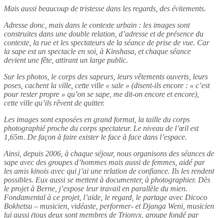
Mais aussi beaucoup de tristesse dans les regards, des évitements.
Adresse donc, mais dans le contexte urbain : les images sont
construites dans une double relation, d’adresse et de présence du
contexte, la rue et les spectateurs de la séance de prise de vue. Car
la sape est un spectacle en soi, à Kinshasa, et chaque séance
devient une fête, attirant un large public.
Sur les photos, le corps des sapeurs, leurs vêtements ouverts, leurs
poses, cachent la ville, cette ville « sale » (disent-ils encore : « c’est
pour rester propre » qu’on se sape, me dit-on encore et encore),
cette ville qu’ils rêvent de quitter.
Les images sont exposées en grand format, la taille du corps
photographié proche du corps spectateur. Le niveau de l’œil est
1,65m. De façon à faire exister le face à face dans l’espace.
Ainsi, depuis 2006, à chaque séjour, nous organisons des séances de
sape avec des groupes d’hommes mais aussi de femmes, aidé par
les amis kinois avec qui j’ai une relation de confiance. Ils les rendent
possibles. Eux aussi se mettent à documenter, à photographier. Dès
le projet à Berne, j’expose leur travail en parallèle du mien.
Fondamental à ce projet, l’aide, le regard, le partage avec Dicoco
Bokhetsu – musicien, vidéaste, performer- et Djanga Weni, musicien
lui aussi (tous deux sont membres de Trionyx, groupe fondé par