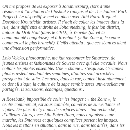
On me propose de les exposer à Johannesburg, (lors d’une
résidence à l’invitation de l’Institut Français et de The Joubert Park
Project). Le dispositif se met en place avec Athi Patra Ruga et
Dorothée Kreutzfeldt, artistes. Il s’agit de coller les images dans la
rue, dans différents endroits de Johannesburg, le fashion district,
autour du Drill Hall (dans le CBD), à Yeoville (où vit la
communauté congolaise), et à Rosebank (« the Zone », le centre
commercial le plus branché). L’effet attendu : que ces séances aient
une dimension performative.
Lolo Veleko, photographe, me fait rencontrer les Smarteez, de
jeunes artistes et fashionistas de Soweto avec qui elle travaille. Nous
collons les photos ensemble. Une « chaine » s’esquisse. Certaines
photos restent pendant des semaines, d’autres sont arrachées
presque tout de suite. Les gens, dans la rue, captent instantanément
ce dont il s’agit, la culture de la sape semble assez universellement
partagée. Discussions, échanges, questions…
A Rosebank, impossible de coller les images : « the Zone », le
centre commercial, est sous contrôle, caméras de surveillance et
vigiles. De plus, il n’y a pas de surfaces libres – but recherché,
d’ailleurs. Alors, avec Athi Patra Ruga, nous organisons une
marche, les Smarteez et quelques complices portent les images.
Nous les mettons en situation, dans la rue, dans les allées, dans les