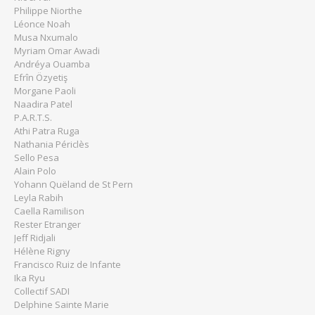
Philippe Niorthe
Léonce Noah
Musa Nxumalo
Myriam Omar Awadi
Andréya Ouamba
Efrîn Özyetiş
Morgane Paoli
Naadira Patel
P.A.R.T.S.
Athi Patra Ruga
Nathania Périclès
Sello Pesa
Alain Polo
Yohann Quëland de St Pern
Leyla Rabih
Caella Ramilison
Rester Etranger
Jeff Ridjali
Hélène Rigny
Francisco Ruiz de Infante
Ika Ryu
Collectif SADI
Delphine Sainte Marie