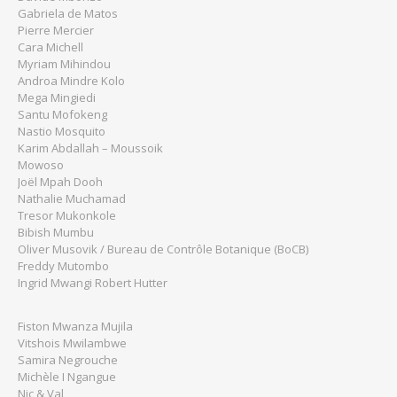
Gabriela de Matos
Pierre Mercier
Cara Michell
Myriam Mihindou
Androa Mindre Kolo
Mega Mingiedi
Santu Mofokeng
Nastio Mosquito
Karim Abdallah – Moussoik
Mowoso
Joël Mpah Dooh
Nathalie Muchamad
Tresor Mukonkole
Bibish Mumbu
Oliver Musovik / Bureau de Contrôle Botanique (BoCB)
Freddy Mutombo
Ingrid Mwangi Robert Hutter
Fiston Mwanza Mujila
Vitshois Mwilambwe
Samira Negrouche
Michèle I Ngangue
Nic & Val