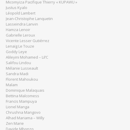
Micomyiza Pacifique Thierry « KUPAWU »
Justus Kyalo
Léopold Lambert
Jean-Christophe Lanquetin
Lasseindra Lanvin
Hamza Lenoir
Gabrielle Leroux
Vicente Lesser Gutiérrez
Lenaïg Le Touze
Goddy Leye
Alileyini Mohamed – Lil’C
Salifou Lindou
Mélanie Lusseault
Sandra Madi
Florent Mahoukou
Malam
Dominique Malaquais
Bettina Malcomess
Francis Mampuya
Lionel Manga
Chrushna Mangovo
Alhad Mariama – Willy
Zen Marie
Davide Mbonzo