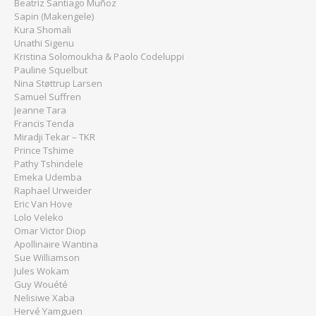
Beatriz Santiago Muñoz
Sapin (Makengele)
Kura Shomali
Unathi Sigenu
Kristina Solomoukha & Paolo Codeluppi
Pauline Squelbut
Nina Støttrup Larsen
Samuel Suffren
Jeanne Tara
Francis Tenda
Miradji Tekar – TKR
Prince Tshime
Pathy Tshindele
Emeka Udemba
Raphael Urweider
Eric Van Hove
Lolo Veleko
Omar Victor Diop
Apollinaire Wantina
Sue Williamson
Jules Wokam
Guy Wouété
Nelisiwe Xaba
Hervé Yamguen