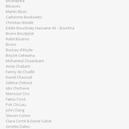
Bili Bidjoka
Bitcaves
Martin Blum
Catherine Boskowitz
Christian Botale
Eddie Bouchraty Hassane Ali – Bouchra
Bruno Boudjelal
Nabil Boutros
Bruno
Bureau d’étude
Boyzie Cekwana
Mohamed Chaanbani
Anne Chabert
Fanny de Chaillé
David Chazouli
Sélima Chibout
Idio Chichava
Mansour Ciss
Fatou Cissé
Pok Chi Lau
John Clang
Steven Cohen
Clara Cornil & David Subal
Ginette Daleu