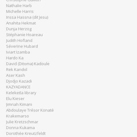
Nathalie Harb
Michelle Harris
Inssa Hassna (dit Jesu)
Anahita Hekmat
Dunja Herzog
Stéphanie Hoareau
Judith Hofland
Séverine Hubard
Iviart Izamba
Hardo Ka
David (Ditoma) Kadoule
Rek Kandol
Aser Kash
Djodjo Kazadi
KAZYADANCE
Keleketla library
Elu Kieser
Jimnah Kimani
Abdoulaye Trésor Konaté
Krakemarso
Julie Kretzschmar
Donna Kukama
Dorothée Kreutzfeldt