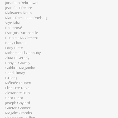
Jonathan Debrouwer
Jean-Paul Delore
Maksaens Denis
Marie Dominique Dhelsing
Viye Diba
Doktorosé
François Duconseille
Dushime M. Clément
Papy Ebotani
Eddy Ekete
Mohamed El Ganouby
Aliaa El Geredy
Hany el Gowely
Gulda El Magambo
Saad Eltinay
Lu Fang
Mélinée Faubert
Elise Fitte-Duval
Alexandre Früh
Coco Fusco
Joseph Gaylard
Gaëtan Gromer
Magalie Grondin
Christophe Guillon