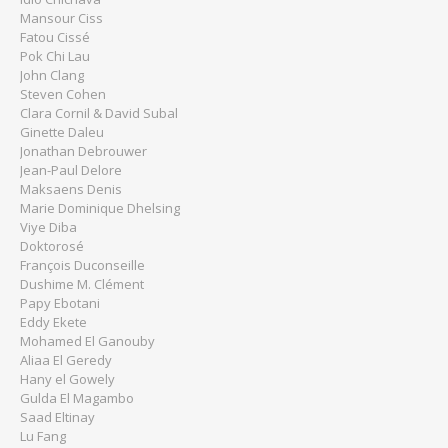
Mansour Ciss
Fatou Cissé
Pok Chi Lau
John Clang
Steven Cohen
Clara Cornil & David Subal
Ginette Daleu
Jonathan Debrouwer
Jean-Paul Delore
Maksaens Denis
Marie Dominique Dhelsing
Viye Diba
Doktorosé
François Duconseille
Dushime M. Clément
Papy Ebotani
Eddy Ekete
Mohamed El Ganouby
Aliaa El Geredy
Hany el Gowely
Gulda El Magambo
Saad Eltinay
Lu Fang