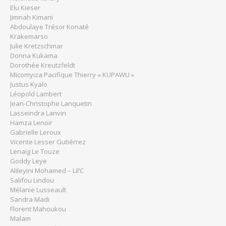
Elu Kieser
Jimnah Kimani
Abdoulaye Trésor Konaté
Krakemarso
Julie Kretzschmar
Donna Kukama
Dorothée Kreutzfeldt
Micomyiza Pacifique Thierry « KUPAWU »
Justus Kyalo
Léopold Lambert
Jean-Christophe Lanquetin
Lasseindra Lanvin
Hamza Lenoir
Gabrielle Leroux
Vicente Lesser Gutiérrez
Lenaïg Le Touze
Goddy Leye
Alileyini Mohamed – Lil’C
Salifou Lindou
Mélanie Lusseault
Sandra Madi
Florent Mahoukou
Malam