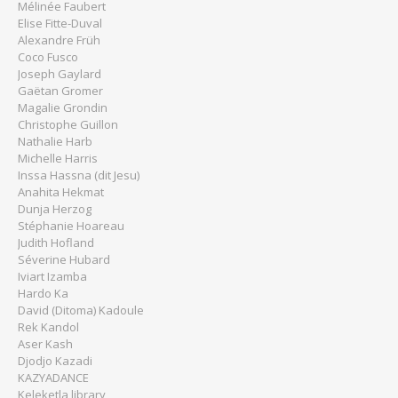
Mélinée Faubert
Elise Fitte-Duval
Alexandre Früh
Coco Fusco
Joseph Gaylard
Gaëtan Gromer
Magalie Grondin
Christophe Guillon
Nathalie Harb
Michelle Harris
Inssa Hassna (dit Jesu)
Anahita Hekmat
Dunja Herzog
Stéphanie Hoareau
Judith Hofland
Séverine Hubard
Iviart Izamba
Hardo Ka
David (Ditoma) Kadoule
Rek Kandol
Aser Kash
Djodjo Kazadi
KAZYADANCE
Keleketla library