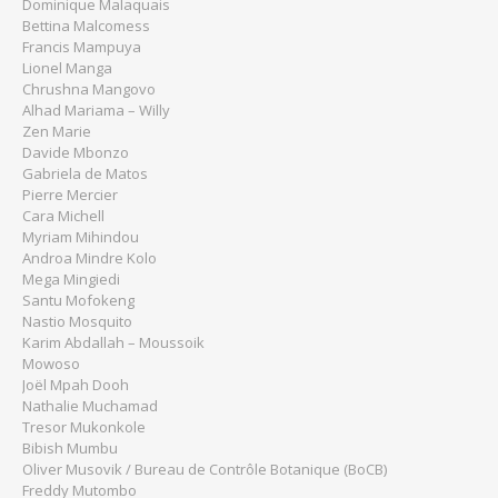
Dominique Malaquais
Bettina Malcomess
Francis Mampuya
Lionel Manga
Chrushna Mangovo
Alhad Mariama – Willy
Zen Marie
Davide Mbonzo
Gabriela de Matos
Pierre Mercier
Cara Michell
Myriam Mihindou
Androa Mindre Kolo
Mega Mingiedi
Santu Mofokeng
Nastio Mosquito
Karim Abdallah – Moussoik
Mowoso
Joël Mpah Dooh
Nathalie Muchamad
Tresor Mukonkole
Bibish Mumbu
Oliver Musovik / Bureau de Contrôle Botanique (BoCB)
Freddy Mutombo