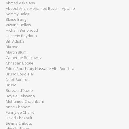
Ahmed Askalany
Abdoul Anziz Mohamed Bacar – Aptchie
Sammy Baloji
Blaise Bang
Viviane Bellais
Hicham Benohoud
Hussein Beydoun
Bili Bidjoka
Bitcaves
Martin Blum
Catherine Boskowitz
Christian Botale
Eddie Bouchraty Hassane Ali – Bouchra
Bruno Boudjelal
Nabil Boutros
Bruno
Bureau d’étude
Boyzie Cekwana
Mohamed Chaanbani
Anne Chabert
Fanny de Chaillé
David Chazouli
Sélima Chibout
Idio Chichava