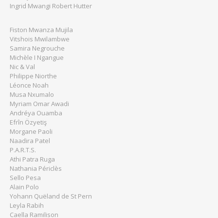
Ingrid Mwangi Robert Hutter
Fiston Mwanza Mujila
Vitshois Mwilambwe
Samira Negrouche
Michèle I Ngangue
Nic & Val
Philippe Niorthe
Léonce Noah
Musa Nxumalo
Myriam Omar Awadi
Andréya Ouamba
Efrîn Özyetiş
Morgane Paoli
Naadira Patel
P.A.R.T.S.
Athi Patra Ruga
Nathania Périclès
Sello Pesa
Alain Polo
Yohann Quëland de St Pern
Leyla Rabih
Caella Ramilison