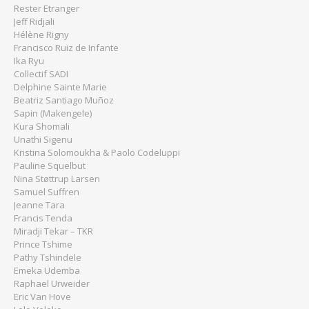
Rester Etranger
Jeff Ridjali
Hélène Rigny
Francisco Ruiz de Infante
Ika Ryu
Collectif SADI
Delphine Sainte Marie
Beatriz Santiago Muñoz
Sapin (Makengele)
Kura Shomali
Unathi Sigenu
Kristina Solomoukha & Paolo Codeluppi
Pauline Squelbut
Nina Støttrup Larsen
Samuel Suffren
Jeanne Tara
Francis Tenda
Miradji Tekar – TKR
Prince Tshime
Pathy Tshindele
Emeka Udemba
Raphael Urweider
Eric Van Hove