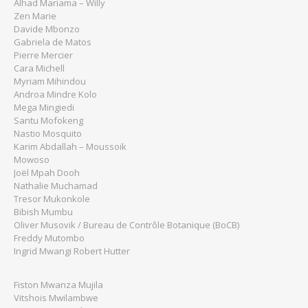
Alhad Mariama – Willy
Zen Marie
Davide Mbonzo
Gabriela de Matos
Pierre Mercier
Cara Michell
Myriam Mihindou
Androa Mindre Kolo
Mega Mingiedi
Santu Mofokeng
Nastio Mosquito
Karim Abdallah – Moussoik
Mowoso
Joël Mpah Dooh
Nathalie Muchamad
Tresor Mukonkole
Bibish Mumbu
Oliver Musovik / Bureau de Contrôle Botanique (BoCB)
Freddy Mutombo
Ingrid Mwangi Robert Hutter
Fiston Mwanza Mujila
Vitshois Mwilambwe