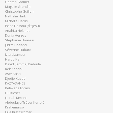
Gaëtan Gromer
Magalie Grondin
Christophe Guillon
Nathalie Harb
Michelle Harris
Inssa Hassna (dit Jesu)
Anahita Hekmat
Dunja Herzog
Stéphanie Hoareau
Judith Hofland
Séverine Hubard
Iviart Izamba
Hardo Ka
David (Ditoma) Kadoule
Rek Kandol
Aser Kash
Djodjo Kazadi
KAZYADANCE
Keleketla library
Elu Kieser
Jimnah Kimani
Abdoulaye Trésor Konaté
Krakemarso
Julie Kretzschmar