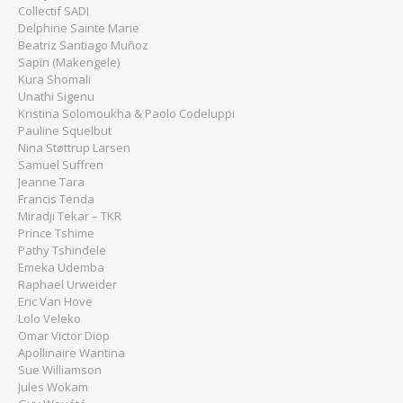
Collectif SADI
Delphine Sainte Marie
Beatriz Santiago Muñoz
Sapin (Makengele)
Kura Shomali
Unathi Sigenu
Kristina Solomoukha & Paolo Codeluppi
Pauline Squelbut
Nina Støttrup Larsen
Samuel Suffren
Jeanne Tara
Francis Tenda
Miradji Tekar – TKR
Prince Tshime
Pathy Tshindele
Emeka Udemba
Raphael Urweider
Eric Van Hove
Lolo Veleko
Omar Victor Diop
Apollinaire Wantina
Sue Williamson
Jules Wokam