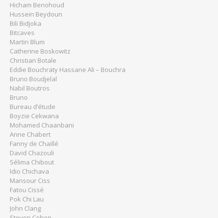
Hicham Benohoud
Hussein Beydoun
Bili Bidjoka
Bitcaves
Martin Blum
Catherine Boskowitz
Christian Botale
Eddie Bouchraty Hassane Ali – Bouchra
Bruno Boudjelal
Nabil Boutros
Bruno
Bureau d’étude
Boyzie Cekwana
Mohamed Chaanbani
Anne Chabert
Fanny de Chaillé
David Chazouli
Sélima Chibout
Idio Chichava
Mansour Ciss
Fatou Cissé
Pok Chi Lau
John Clang
Steven Cohen