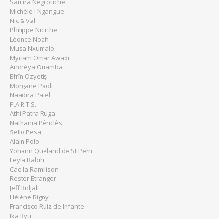
Samira Negrouche
Michèle I Ngangue
Nic & Val
Philippe Niorthe
Léonce Noah
Musa Nxumalo
Myriam Omar Awadi
Andréya Ouamba
Efrîn Özyetiş
Morgane Paoli
Naadira Patel
P.A.R.T.S.
Athi Patra Ruga
Nathania Périclès
Sello Pesa
Alain Polo
Yohann Quëland de St Pern
Leyla Rabih
Caella Ramilison
Rester Etranger
Jeff Ridjali
Hélène Rigny
Francisco Ruiz de Infante
Ika Ryu