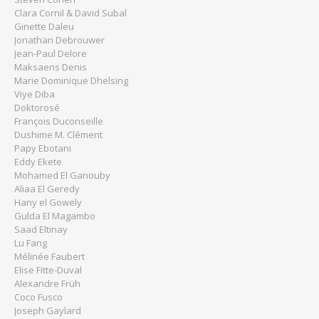
Clara Cornil & David Subal
Ginette Daleu
Jonathan Debrouwer
Jean-Paul Delore
Maksaens Denis
Marie Dominique Dhelsing
Viye Diba
Doktorosé
François Duconseille
Dushime M. Clément
Papy Ebotani
Eddy Ekete
Mohamed El Ganouby
Aliaa El Geredy
Hany el Gowely
Gulda El Magambo
Saad Eltinay
Lu Fang
Mélinée Faubert
Elise Fitte-Duval
Alexandre Früh
Coco Fusco
Joseph Gaylard