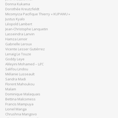
Donna Kukama
Dorothée Kreutzfeldt
Micomyiza Pacifique Thierry « KUPAWU »
Justus Kyalo
Léopold Lambert
Jean-Christophe Lanquetin
Lasseindra Lanvin
Hamza Lenoir
Gabrielle Leroux
Vicente Lesser Gutiérrez
Lenaïg Le Touze
Goddy Leye
Alileyini Mohamed – Lil’C
Salifou Lindou
Mélanie Lusseault
Sandra Madi
Florent Mahoukou
Malam
Dominique Malaquais
Bettina Malcomess
Francis Mampuya
Lionel Manga
Chrushna Mangovo