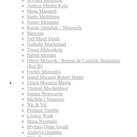
Myriam Mihindou
Androa Mindre Kolo
Mega Mingiedi
Santu Mofokeng
Nastio Mosquito
Karim Abdallah – Moussoik
Mowoso
Joël Mpah Dooh
Nathalie Muchamad
Tresor Mukonkole
Bibish Mumbu
Oliver Musovik / Bureau de Contrôle Botanique
(BoCB)
Freddy Mutombo
Ingrid Mwangi Robert Hutter
Fiston Mwanza Mujila
Vitshois Mwilambwe
Samira Negrouche
Michèle I Ngangue
Nic & Val
Philippe Niorthe
Léonce Noah
Musa Nxumalo
Myriam Omar Awadi
Andréya Ouamba