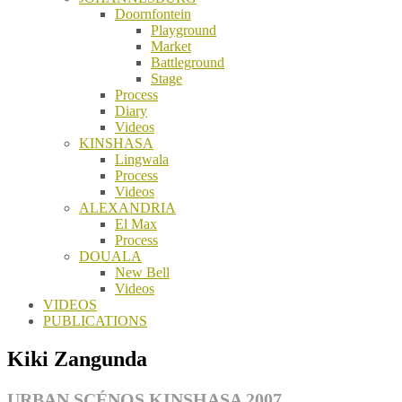
Doornfontein
Playground
Market
Battleground
Stage
Process
Diary
Videos
KINSHASA
Lingwala
Process
Videos
ALEXANDRIA
El Max
Process
DOUALA
New Bell
Videos
VIDEOS
PUBLICATIONS
Kiki Zangunda
URBAN SCÉNOS KINSHASA 2007