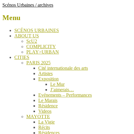
Scénos Urbaines / archives
Menu
Skip
SCÉNOS URBAINES
to
ABOUT US
content
ScU2
COMPLICITY
PLAY>URBAN
CITIES
PARIS 2025
Cité internationale des arts
Artistes
Exposition
Le Mur
J’aimerais…
Evénements – Performances
Le Marais
Résidence
Videos
MAYOTTE
La Vigie
Récits
Résidences