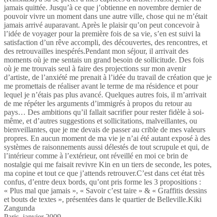
jamais quittée. Jusqu’à ce que j’obtienne en novembre dernier de
pouvoir vivre un moment dans une autre ville, chose qui ne m’était
jamais arrivé auparavant. Après le plaisir qu’on peut concevoir à
l’idée de voyager pour la première fois de sa vie, s’en est suivi la
satisfaction d’un rêve accompli, des découvertes, des rencontres, et
des retrouvailles inespérés.Pendant mon séjour, il arrivait des
moments où je me sentais un grand besoin de sollicitude. Des fois
où je me trouvais seul à faire des projections sur mon avenir
d’artiste, de l’anxiété me prenait à l’idée du travail de création que je
me promettais de réaliser avant le terme de ma résidence et pour
lequel je n’étais pas plus avancé. Quelques autres fois, il m’arrivait
de me répéter les arguments d’immigrés à propos du retour au
pays… Des ambitions qu’il fallait sacrifier pour rester fidèle à soi-
même, et d’autres suggestions et sollicitations, malveillantes, ou
bienveillantes, que je me devais de passer au crible de mes valeurs
propres. En aucun moment de ma vie je n’ai été autant exposé à des
systèmes de raisonnements aussi délestés de tout scrupule et qui, de
l’intérieur comme à l’extérieur, ont réveillé en moi ce brin de
nostalgie qui me faisait revivre Kin en un tiers de seconde, les potes,
ma copine et tout ce que j’attends retrouver.C’est dans cet état très
confus, d’entre deux bords, qu’ont pris forme les 3 propositions :
« Plus mal que jamais », « Savoir c’est taire » & « Graffitis dessins
et bouts de textes », présentées dans le quartier de Belleville.Kiki
Zangunda
Paris, janvier 2009