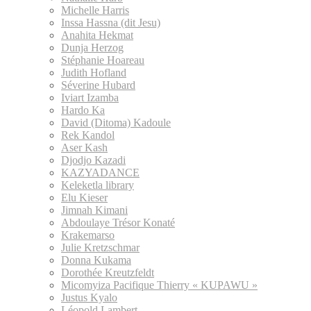
Michelle Harris
Inssa Hassna (dit Jesu)
Anahita Hekmat
Dunja Herzog
Stéphanie Hoareau
Judith Hofland
Séverine Hubard
Iviart Izamba
Hardo Ka
David (Ditoma) Kadoule
Rek Kandol
Aser Kash
Djodjo Kazadi
KAZYADANCE
Keleketla library
Elu Kieser
Jimnah Kimani
Abdoulaye Trésor Konaté
Krakemarso
Julie Kretzschmar
Donna Kukama
Dorothée Kreutzfeldt
Micomyiza Pacifique Thierry « KUPAWU »
Justus Kyalo
Léopold Lambert