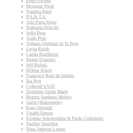
Efrîn Özyetiş
Morgane Paoli
Naadira Patel
P.A.R.T.S.
Athi Patra Ruga
Nathania Périclès
Sello Pesa
Alain Polo
Yohann Quëland de St Pern
Leyla Rabih
Caella Ramilison
Rester Etranger
Jeff Ridjali
Hélène Rigny
Francisco Ruiz de Infante
Ika Ryu
Collectif SADI
Delphine Sainte Marie
Beatriz Santiago Muñoz
Sapin (Makengele)
Kura Shomali
Unathi Sigenu
Kristina Solomoukha & Paolo Codeluppi
Pauline Squelbut
Nina Støttrup Larsen