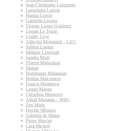
Jean-Christophe Lanquetin
Lasseindra Lanvin
Hamza Lenoir
Gabrielle Leroux
Vicente Lesser Gutiérrez
Lenaïg Le Touze
Goddy Leye
Alileyini Mohamed – Lil’C
Salifou Lindou
Mélanie Lusseault
Sandra Madi
Florent Mahoukou
Malam
Dominique Malaquais
Bettina Malcomess
Francis Mampuya
Lionel Manga
Chrushna Mangovo
Alhad Mariama – Willy
Zen Marie
Davide Mbonzo
Gabriela de Matos
Pierre Mercier
Cara Michell