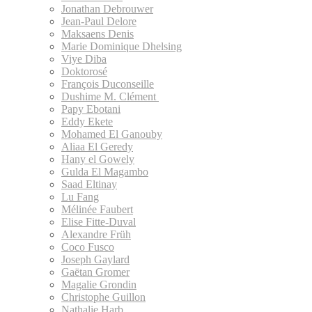
Jonathan Debrouwer
Jean-Paul Delore
Maksaens Denis
Marie Dominique Dhelsing
Viye Diba
Doktorosé
François Duconseille
Dushime M. Clément
Papy Ebotani
Eddy Ekete
Mohamed El Ganouby
Aliaa El Geredy
Hany el Gowely
Gulda El Magambo
Saad Eltinay
Lu Fang
Mélinée Faubert
Elise Fitte-Duval
Alexandre Früh
Coco Fusco
Joseph Gaylard
Gaëtan Gromer
Magalie Grondin
Christophe Guillon
Nathalie Harb