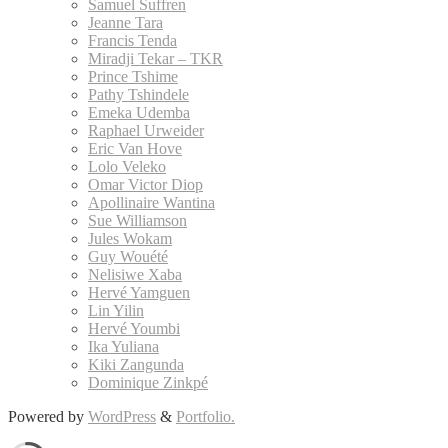
Samuel Suffren
Jeanne Tara
Francis Tenda
Miradji Tekar – TKR
Prince Tshime
Pathy Tshindele
Emeka Udemba
Raphael Urweider
Eric Van Hove
Lolo Veleko
Omar Victor Diop
Apollinaire Wantina
Sue Williamson
Jules Wokam
Guy Wouété
Nelisiwe Xaba
Hervé Yamguen
Lin Yilin
Hervé Youmbi
Ika Yuliana
Kiki Zangunda
Dominique Zinkpé
Powered by
WordPress
&
Portfolio.