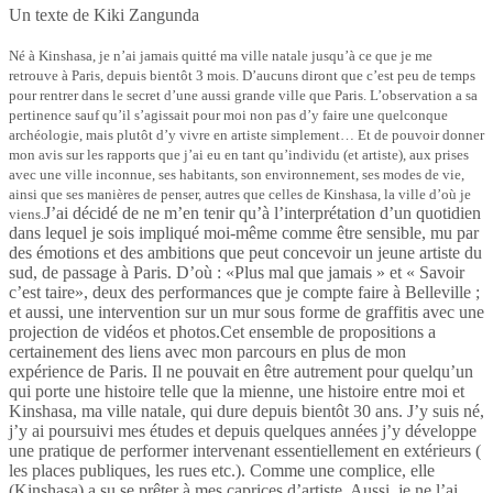
Un texte de Kiki Zangunda
Né à Kinshasa, je n’ai jamais quitté ma ville natale jusqu’à ce que je me
retrouve à Paris, depuis bientôt 3 mois. D’aucuns diront que c’est peu de temps
pour rentrer dans le secret d’une aussi grande ville que Paris. L’observation a sa
pertinence sauf qu’il s’agissait pour moi non pas d’y faire une quelconque
archéologie, mais plutôt d’y vivre en artiste simplement… Et de pouvoir donner
mon avis sur les rapports que j’ai eu en tant qu’individu (et artiste), aux prises
avec une ville inconnue, ses habitants, son environnement, ses modes de vie,
ainsi que ses manières de penser, autres que celles de Kinshasa, la ville d’où je
J’ai décidé de ne m’en tenir qu’à l’interprétation d’un quotidien
viens.
dans lequel je sois impliqué moi-même comme être sensible, mu par
des émotions et des ambitions que peut concevoir un jeune artiste du
sud, de passage à Paris. D’où : «Plus mal que jamais » et « Savoir
c’est taire», deux des performances que je compte faire à Belleville ;
et aussi, une intervention sur un mur sous forme de graffitis avec une
projection de vidéos et photos.Cet ensemble de propositions a
certainement des liens avec mon parcours en plus de mon
expérience de Paris. Il ne pouvait en être autrement pour quelqu’un
qui porte une histoire telle que la mienne, une histoire entre moi et
Kinshasa, ma ville natale, qui dure depuis bientôt 30 ans. J’y suis né,
j’y ai poursuivi mes études et depuis quelques années j’y développe
une pratique de performer intervenant essentiellement en extérieurs (
les places publiques, les rues etc.). Comme une complice, elle
(Kinshasa) a su se prêter à mes caprices d’artiste. Aussi, je ne l’ai