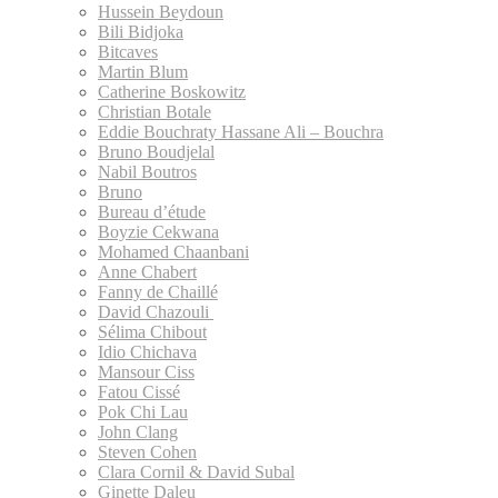
Hussein Beydoun
Bili Bidjoka
Bitcaves
Martin Blum
Catherine Boskowitz
Christian Botale
Eddie Bouchraty Hassane Ali – Bouchra
Bruno Boudjelal
Nabil Boutros
Bruno
Bureau d’étude
Boyzie Cekwana
Mohamed Chaanbani
Anne Chabert
Fanny de Chaillé
David Chazouli
Sélima Chibout
Idio Chichava
Mansour Ciss
Fatou Cissé
Pok Chi Lau
John Clang
Steven Cohen
Clara Cornil & David Subal
Ginette Daleu