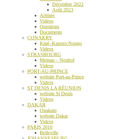
Décembre 2022
Août 2023
Artistes
Videos
Questions
Documents
CONAKRY
Kipé–Kaporo-Nongo
Videos
STRASBOURG
Meinau – Neuhof
Videos
PORT-AU-PRINCE
website Port-au-Prince
Videos
ST DENIS LA RÉUNION
website St Denis
Videos
DAKAR
Ouakam
website Dakar
Videos
PARIS 2010
Belleville
JOHANNESBURG