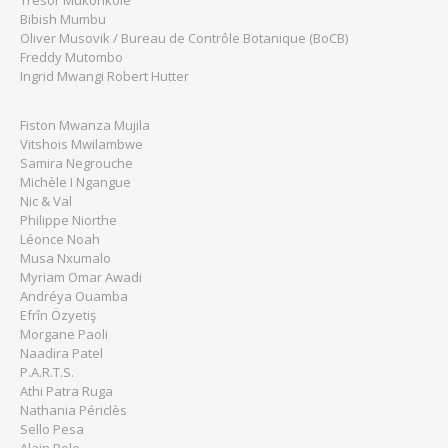
Tresor Mukonkole
Bibish Mumbu
Oliver Musovik / Bureau de Contrôle Botanique (BoCB)
Freddy Mutombo
Ingrid Mwangi Robert Hutter
Fiston Mwanza Mujila
Vitshois Mwilambwe
Samira Negrouche
Michèle I Ngangue
Nic & Val
Philippe Niorthe
Léonce Noah
Musa Nxumalo
Myriam Omar Awadi
Andréya Ouamba
Efrîn Özyetiş
Morgane Paoli
Naadira Patel
P.A.R.T.S.
Athi Patra Ruga
Nathania Périclès
Sello Pesa