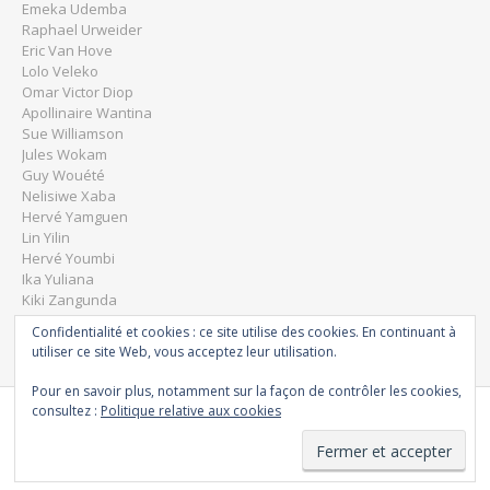
Emeka Udemba
Raphael Urweider
Eric Van Hove
Lolo Veleko
Omar Victor Diop
Apollinaire Wantina
Sue Williamson
Jules Wokam
Guy Wouété
Nelisiwe Xaba
Hervé Yamguen
Lin Yilin
Hervé Youmbi
Ika Yuliana
Kiki Zangunda
Dominique Zinkpé
Confidentialité et cookies : ce site utilise des cookies. En continuant à
utiliser ce site Web, vous acceptez leur utilisation.
Pour en savoir plus, notamment sur la façon de contrôler les cookies,
consultez :
Politique relative aux cookies
Powered by
WordPress
&
Portfolio.