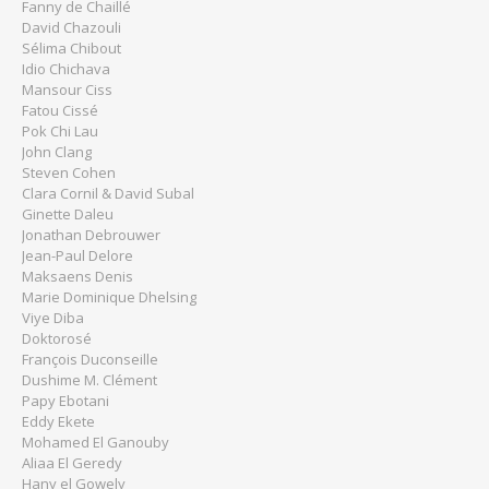
Fanny de Chaillé
David Chazouli
Sélima Chibout
Idio Chichava
Mansour Ciss
Fatou Cissé
Pok Chi Lau
John Clang
Steven Cohen
Clara Cornil & David Subal
Ginette Daleu
Jonathan Debrouwer
Jean-Paul Delore
Maksaens Denis
Marie Dominique Dhelsing
Viye Diba
Doktorosé
François Duconseille
Dushime M. Clément
Papy Ebotani
Eddy Ekete
Mohamed El Ganouby
Aliaa El Geredy
Hany el Gowely