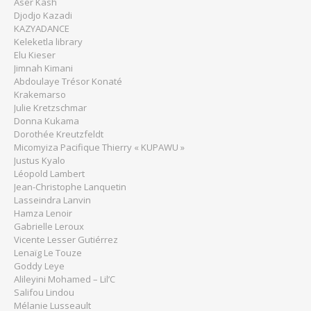
Aser Kash
Djodjo Kazadi
KAZYADANCE
Keleketla library
Elu Kieser
Jimnah Kimani
Abdoulaye Trésor Konaté
Krakemarso
Julie Kretzschmar
Donna Kukama
Dorothée Kreutzfeldt
Micomyiza Pacifique Thierry « KUPAWU »
Justus Kyalo
Léopold Lambert
Jean-Christophe Lanquetin
Lasseindra Lanvin
Hamza Lenoir
Gabrielle Leroux
Vicente Lesser Gutiérrez
Lenaïg Le Touze
Goddy Leye
Alileyini Mohamed – Lil’C
Salifou Lindou
Mélanie Lusseault