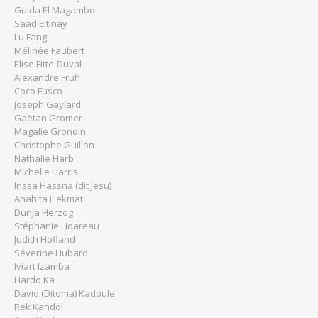
Gulda El Magambo
Saad Eltinay
Lu Fang
Mélinée Faubert
Elise Fitte-Duval
Alexandre Früh
Coco Fusco
Joseph Gaylard
Gaëtan Gromer
Magalie Grondin
Christophe Guillon
Nathalie Harb
Michelle Harris
Inssa Hassna (dit Jesu)
Anahita Hekmat
Dunja Herzog
Stéphanie Hoareau
Judith Hofland
Séverine Hubard
Iviart Izamba
Hardo Ka
David (Ditoma) Kadoule
Rek Kandol