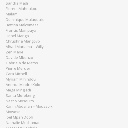
Sandra Madi
Florent Mahoukou
Malam
Dominique Malaquais
Bettina Malcomess
Francis Mampuya
Lionel Manga
Chrushna Mangovo
Alhad Mariama – Willy
Zen Marie
Davide Mbonzo
Gabriela de Matos
Pierre Mercier
Cara Michell
Myriam Mihindou
Androa Mindre Kolo
Mega Mingiedi
Santu Mofokeng
Nastio Mosquito
Karim Abdallah – Moussoik
Mowoso
Joël Mpah Dooh
Nathalie Muchamad