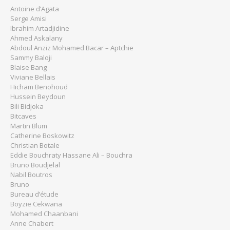
Antoine d’Agata
Serge Amisi
Ibrahim Artadjidine
Ahmed Askalany
Abdoul Anziz Mohamed Bacar – Aptchie
Sammy Baloji
Blaise Bang
Viviane Bellais
Hicham Benohoud
Hussein Beydoun
Bili Bidjoka
Bitcaves
Martin Blum
Catherine Boskowitz
Christian Botale
Eddie Bouchraty Hassane Ali – Bouchra
Bruno Boudjelal
Nabil Boutros
Bruno
Bureau d’étude
Boyzie Cekwana
Mohamed Chaanbani
Anne Chabert