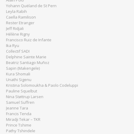
Alain Polo
Yohann Quëland de St Pern
Leyla Rabih
Caella Ramilison
Rester Etranger
Jeff Ridjali
Hélène Rigny
Francisco Ruiz de Infante
Ika Ryu
Collectif SADI
Delphine Sainte Marie
Beatriz Santiago Muñoz
Sapin (Makengele)
Kura Shomali
Unathi Sigenu
Kristina Solomoukha & Paolo Codeluppi
Pauline Squelbut
Nina Støttrup Larsen
Samuel Suffren
Jeanne Tara
Francis Tenda
Miradji Tekar – TKR
Prince Tshime
Pathy Tshindele