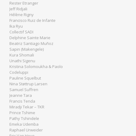
Rester Etranger
Jeff Ridjali
Hélène Rigny
Francisco Ruiz de Infante
Ika Ryu
Collectif SADI
Delphine Sainte Marie
Beatriz Santiago Muñoz
Sapin (Makengele)
Kura Shomali
Unathi Sigenu
Kristina Solomoukha & Paolo
Codeluppi
Pauline Squelbut
Nina Støttrup Larsen
Samuel Suffren
Jeanne Tara
Francis Tenda
Miradji Tekar – TKR
Prince Tshime
Pathy Tshindele
Emeka Udemba
Raphael Urweider
Eric Van Hove