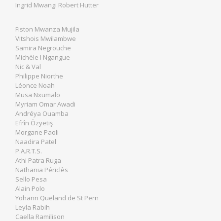
Ingrid Mwangi Robert Hutter
Fiston Mwanza Mujila
Vitshois Mwilambwe
Samira Negrouche
Michèle I Ngangue
Nic & Val
Philippe Niorthe
Léonce Noah
Musa Nxumalo
Myriam Omar Awadi
Andréya Ouamba
Efrîn Özyetiş
Morgane Paoli
Naadira Patel
P.A.R.T.S.
Athi Patra Ruga
Nathania Périclès
Sello Pesa
Alain Polo
Yohann Quëland de St Pern
Leyla Rabih
Caella Ramilison