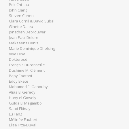
Pok Chi Lau
John Clang
Steven Cohen
Clara Cornil & David Subal
Ginette Daleu
Jonathan Debrouwer
Jean-Paul Delore
Maksaens Denis
Marie Dominique Dhelsing
Viye Diba
Doktorosé
François Duconseille
Dushime M. Clément
Papy Ebotani
Eddy Ekete
Mohamed El Ganouby
Aliaa El Geredy
Hany el Gowely
Gulda El Magambo
Saad Eltinay
Lu Fang
Mélinée Faubert
Elise Fitte-Duval