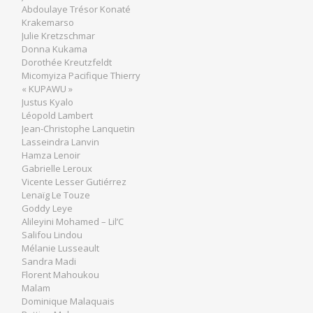
Abdoulaye Trésor Konaté
Krakemarso
Julie Kretzschmar
Donna Kukama
Dorothée Kreutzfeldt
Micomyiza Pacifique Thierry
« KUPAWU »
Justus Kyalo
Léopold Lambert
Jean-Christophe Lanquetin
Lasseindra Lanvin
Hamza Lenoir
Gabrielle Leroux
Vicente Lesser Gutiérrez
Lenaïg Le Touze
Goddy Leye
Alileyini Mohamed – Lil’C
Salifou Lindou
Mélanie Lusseault
Sandra Madi
Florent Mahoukou
Malam
Dominique Malaquais