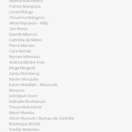
Bettina Malcomess
Francis Mampuya
Lionel Manga
Chrushna Mangovo
Alhad Mariama – Willy
Zen Marie
Davide Mbonzo
Gabriela de Matos
Pierre Mercier
Cara Michell
Myriam Mihindou
Androa Mindre Kolo
Mega Mingiedi
Santu Mofokeng
Nastio Mosquito
Karim Abdallah – Moussoik
Mowoso
Joël Mpah Dooh
Nathalie Muchamad
Tresor Mukonkole
Bibish Mumbu
Oliver Musovik / Bureau de Contrôle
Botanique (BoCB)
Freddy Mutombo