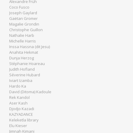
Alexandre Früh
Coco Fusco
Joseph Gaylard
Gaëtan Gromer
Magalie Grondin
Christophe Guillon
Nathalie Harb
Michelle Harris
Inssa Hassna (dit Jesu)
Anahita Hekmat
Dunja Herzog
Stéphanie Hoareau
Judith Hofland
Séverine Hubard
Iviart Izamba
Hardo Ka
David (Ditoma) Kadoule
Rek Kandol
Aser Kash
Djodjo Kazadi
KAZYADANCE
Keleketla library
Elu Kieser
Jimnah Kimani