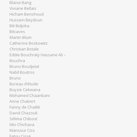
Blaise Bang
Viviane Bellais
Hicham Benohoud
Hussein Beydoun
Bili Bidjoka
Bitcaves
Martin Blum
Catherine Boskowitz
Christian Botale
Eddie Bouchraty Hassane Ali –
Bouchra
Bruno Boudjelal
Nabil Boutros
Bruno
Bureau d’étude
Boyzie Cekwana
Mohamed Chaanbani
Anne Chabert
Fanny de Chaillé
David Chazouli
Sélima Chibout
Idio Chichava
Mansour Ciss
Fatou Cissé